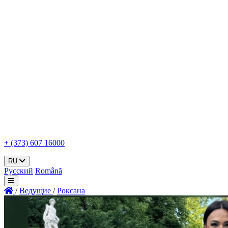
+ (373) 607 16000
RU
Русский
Română
/
Ведущие
/
Роксана