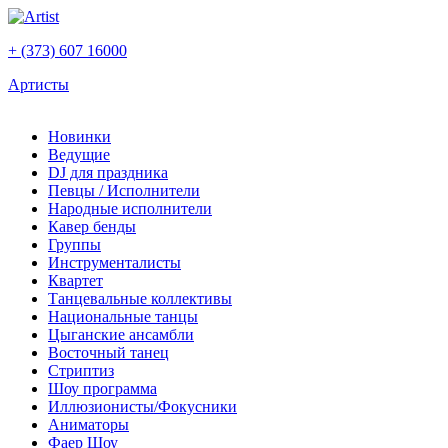
+ (373) 607 16000
Артисты
Новинки
Ведущие
DJ для праздника
Певцы / Исполнители
Народные исполнители
Кавер бенды
Группы
Инструменталисты
Квартет
Танцевальные коллективы
Национальные танцы
Цыганские ансамбли
Восточный танец
Стриптиз
Шоу программа
Иллюзионисты/Фокусники
Аниматоры
Фаер Шоу