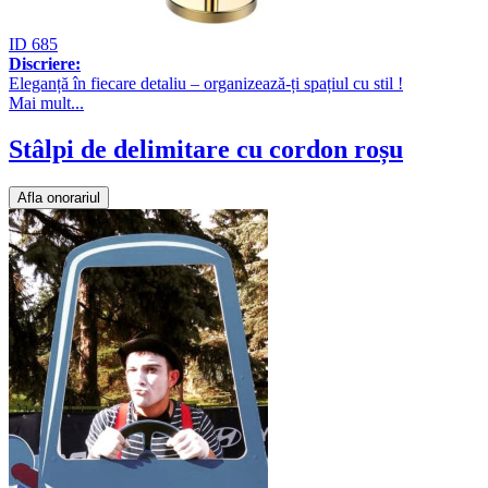
ID 685
Discriere:
Eleganță în fiecare detaliu – organizează-ți spațiul cu stil !
Mai mult...
Stâlpi de delimitare cu cordon roșu
Afla onorariul