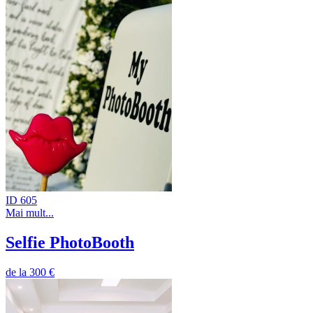
ID 605
Mai mult...
Selfie PhotoBooth
de la
300 €