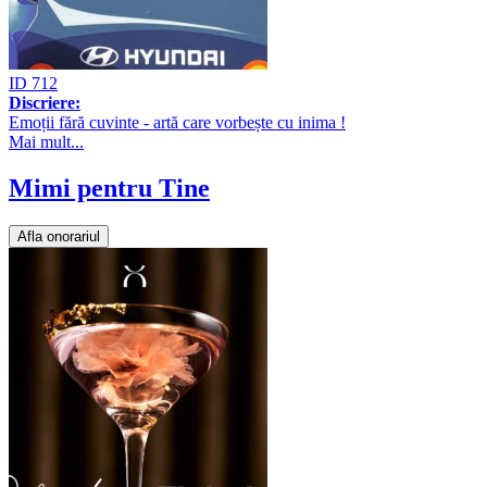
ID 712
Discriere:
Emoții fără cuvinte - artă care vorbește cu inima !
Mai mult...
Mimi pentru Tine
Afla onorariul