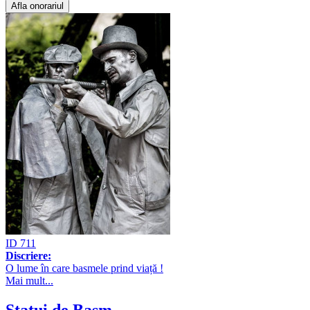
Afla onorariul
ID 711
Discriere:
O lume în care basmele prind viață !
Mai mult...
Statui de Basm