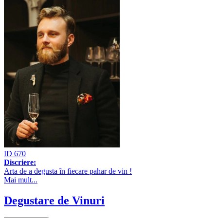
ID 670
Discriere:
Arta de a degusta în fiecare pahar de vin !
Mai mult...
Degustare de Vinuri