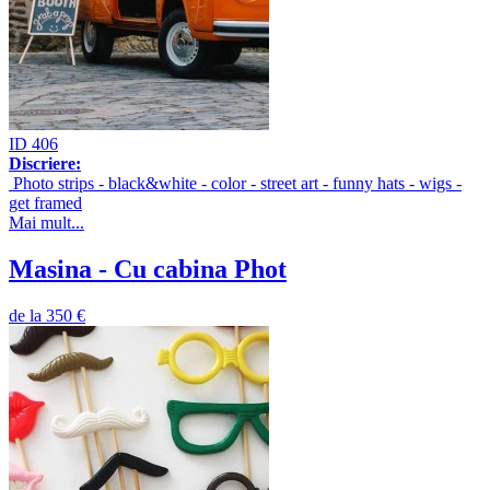
ID 406
Discriere:
Photo strips - black&white - color - street art - funny hats - wigs -
get framed
Mai mult...
Masina - Cu cabina Phot
de la
350 €