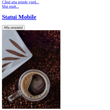
Când arta prinde viață...
Mai mult...
Statui Mobile
Afla onorariul