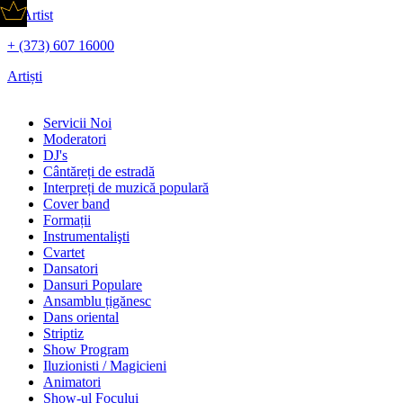
+ (373) 607 16000
Artiști
Servicii Noi
Moderatori
DJ's
Сântăreți de estradă
Interpreți de muzică populară
Сover band
Formații
Instrumentalişti
Cvartet
Dansatori
Dansuri Populare
Ansamblu țigănesc
Dans oriental
Striptiz
Show Program
Iluzionisti / Magicieni
Animatori
Show-ul Focului