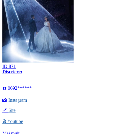
ID 871
Discriere:
☎️ 0692******
📸
Instagram
🔗
Site
🎬
Youtube
Mai mult...