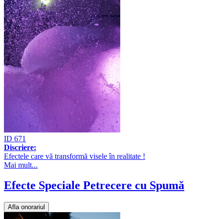
ID 671
Discriere:
Efectele care vă transformă visele în realitate !
Mai mult...
Efecte Speciale Petrecere cu Spumă
Afla onorariul