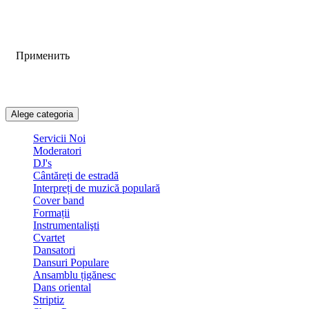
Применить
Alege categoria
Servicii Noi
Moderatori
DJ's
Сântăreți de estradă
Interpreți de muzică populară
Сover band
Formații
Instrumentalişti
Cvartet
Dansatori
Dansuri Populare
Ansamblu țigănesc
Dans oriental
Striptiz