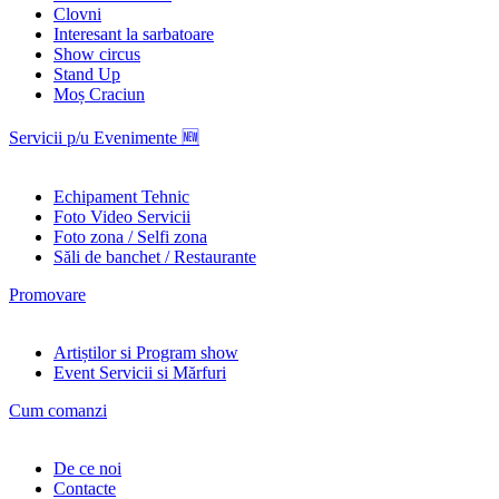
Clovni
Interesant la sarbatoare
Show circus
Stand Up
Moș Craciun
Servicii p/u Evenimente 🆕
Echipament Tehnic
Foto Video Servicii
Foto zona / Selfi zona
Săli de banchet / Restaurante
Promovare
Artiștilor si Program show
Event Servicii si Mărfuri
Cum comanzi
De ce noi
Contacte