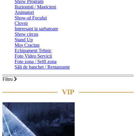
Show Program
Iluzionisti / Magicieni
Animatori
Show-ul Focului
Clovni
Interesant la sarbatoare
Show circus
Stand Up
Moș Craciun
Echipament Tehnic
Foto Video Servicii
Foto zona / Selfi zona
Săli de banchet / Restaurante
Filtru
VIP