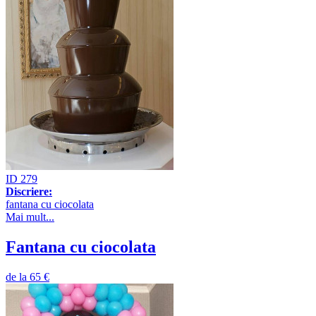
ID 279
Discriere:
fantana cu ciocolata
Mai mult...
Fantana cu ciocolata
de la
65 €