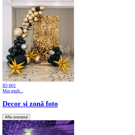
ID 601
Mai mult...
Decor și zonă foto
Afla onorariul