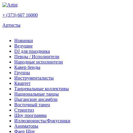
+ (373) 607 16000
Артисты
Новинки
Ведущие
DJ для праздника
Певцы / Исполнители
Народные исполнители
Кавер бенды
Группы
Инструменталисты
Квартет
Танцевальные коллективы
Национальные танцы
Цыганские ансамбли
Восточный танец
Стриптиз
Шоу программа
Иллюзионисты/Фокусники
Аниматоры
Фаер Шоу