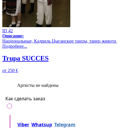
ID 42
Описание:
Национальные, Кадриль Цыганские танцы, танец живота
Подробнее...
Trupa SUCCES
от
250 €
Артисты не найдены
Как сделать заказ
ЗВОНОК
Позвоните нам на
+37360716000
либо напишите
Viber
Whatsup
Telegram
либо... Просто