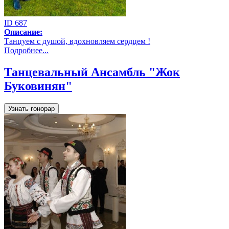
ID 687
Описание:
Танцуем с душой, вдохновляем сердцем !
Подробнее...
Танцевальный Aнсамбль "Жок
Буковинян"
Узнать гонорар