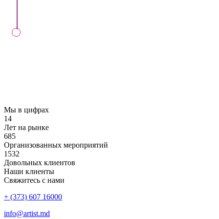
либо онлайн.
КОНТРОЛЬ
Мы проконтролируем выполнение вашего
заказа в установленный день, в случае
заключения контракта с нами
Мы в цифрах
14
Лет на рынке
685
Организованных мероприятий
1532
Довольных клиентов
Наши клиенты
Свяжитесь с нами
+ (373) 607 16000
info@artist.md