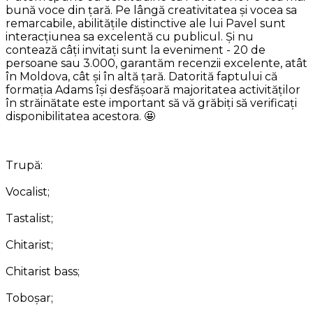
bună voce din țară. Pe lângă creativitatea și vocea sa
remarcabile, abilitățile distinctive ale lui Pavel sunt
interacțiunea sa excelentă cu publicul. Și nu
contează câți invitați sunt la eveniment - 20 de
persoane sau 3.000, garantăm recenzii excelente, atât
în Moldova, cât și în altă țară. Datorită faptului că
formația Adams își desfășoară majoritatea activităților
în străinătate este important să vă grăbiți să verificați
disponibilitatea acestora. 🤩
Trupă:
Vocalist;
Tastalist;
Chitarist;
Chitarist bass;
Toboșar;