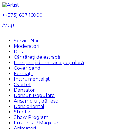
+ (373) 607 16000
Artiști
Servicii Noi
Moderatori
DJ's
Сântăreți de estradă
Interpreți de muzică populară
Сover band
Formații
Instrumentalişti
Cvartet
Dansatori
Dansuri Populare
Ansamblu țigănesc
Dans oriental
Striptiz
Show Program
Iluzionisti / Magicieni
Animatori