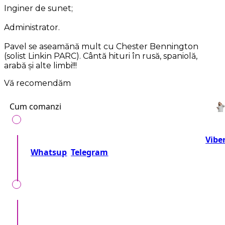
Inginer de sunet;
Administrator.
Pavel se aseamănă mult cu Chester Bennington
(solist Linkin PARC). Cântă hituri în rusă, spaniolă,
arabă și alte limbi!!!
Vă recomendăm
Cum comanzi
Telefonează-ne la numărul:
+37360716000
sau
Vibe
Whatsup
Telegram
Sau trimite o cerere!
Împreună precizăm detalii, locul, timpul, tipul
evenimentului, nr. invitaților și dorințele speciale.