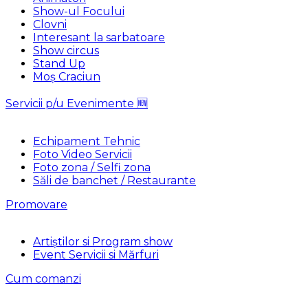
Show-ul Focului
Clovni
Interesant la sarbatoare
Show circus
Stand Up
Moș Craciun
Servicii p/u Evenimente 🆕
Echipament Tehnic
Foto Video Servicii
Foto zona / Selfi zona
Săli de banchet / Restaurante
Promovare
Artiștilor si Program show
Event Servicii si Mărfuri
Cum comanzi