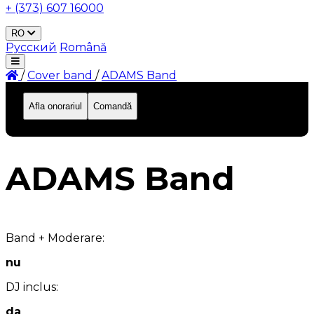
+ (373) 607 16000
RO
Русский
Română
/
Сover band
/
ADAMS Band
Afla onorariul
Comandă
ID: 588
ADAMS Band
Band + Moderare:
nu
DJ inclus:
da