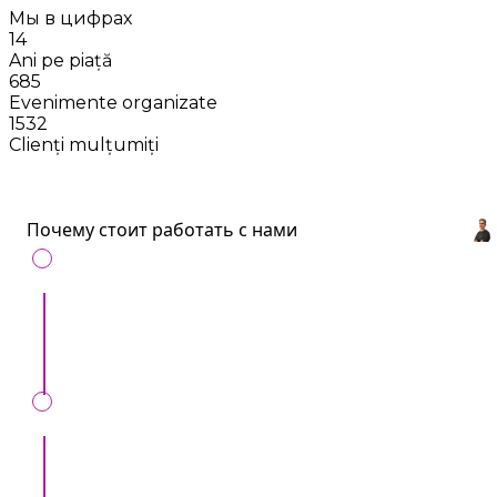
Мы в цифрах
14
Ani pe piață
685
Evenimente organizate
1532
Clienți mulțumiți
Почему стоит работать с нами
С нами удобно
: Все артисты и услуги для
ивентов в одном месте.
Сохраним ваше время
: Всего один звонок,
вместо десятков.