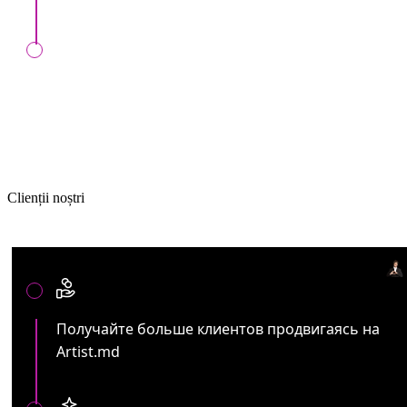
Мы проконтролируем выполнение вашего
заказа в установленный день, в случае
заключения контракта с нами
Clienții noștri
Артистам и представителям ивент услуг:
Получайте больше клиентов продвигаясь на
Artist.md