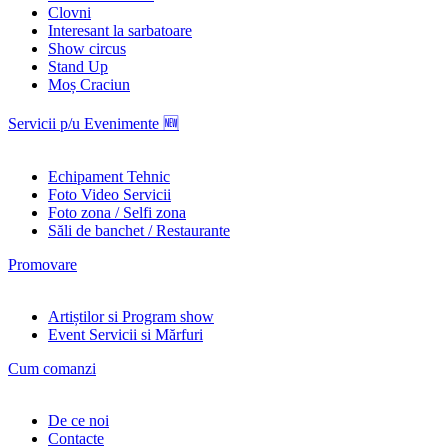
Clovni
Interesant la sarbatoare
Show circus
Stand Up
Moș Craciun
Servicii p/u Evenimente 🆕
Echipament Tehnic
Foto Video Servicii
Foto zona / Selfi zona
Săli de banchet / Restaurante
Promovare
Artiștilor si Program show
Event Servicii si Mărfuri
Cum comanzi
De ce noi
Contacte