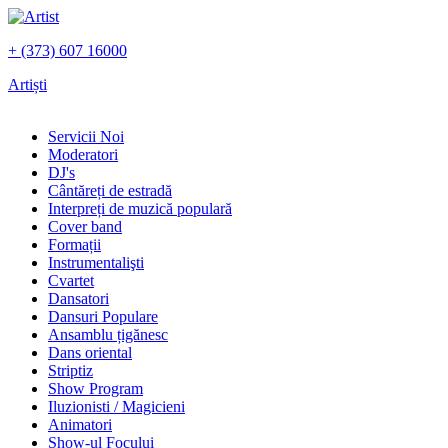
+ (373) 607 16000
Artiști
Servicii Noi
Moderatori
DJ's
Сântăreți de estradă
Interpreți de muzică populară
Сover band
Formații
Instrumentalişti
Cvartet
Dansatori
Dansuri Populare
Ansamblu țigănesc
Dans oriental
Striptiz
Show Program
Iluzionisti / Magicieni
Animatori
Show-ul Focului