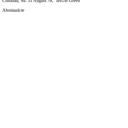
Chisinau, Str. 31 August 78, "IHUB Green"
Aboniază-te