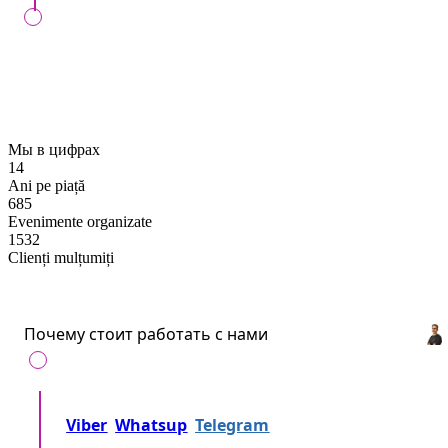
Vom controla executarea comenzii Dvs. în ziua
stabilită, dacă întocmim contractul cu Dvs.
Мы в цифрах
14
Ani pe piață
685
Evenimente organizate
1532
Clienți mulțumiți
Почему стоит работать с нами
Позвоните нам на
+37360716000
либо напишите
Viber
Whatsup
Telegram
либо... Просто