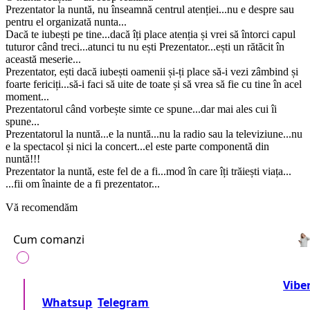
Prezentator la nuntă, nu înseamnă centrul atenției...nu e despre sau
pentru el organizată nunta...
Dacă te iubești pe tine...dacă îți place atenția și vrei să întorci capul
tuturor când treci...atunci tu nu ești Prezentator...ești un rătăcit în
această meserie...
Prezentator, ești dacă iubești oamenii și-ți place să-i vezi zâmbind și
foarte fericiți...să-i faci să uite de toate și să vrea să fie cu tine în acel
moment...
Prezentatorul când vorbește simte ce spune...dar mai ales cui îi
spune...
Prezentatorul la nuntă...e la nuntă...nu la radio sau la televiziune...nu
e la spectacol și nici la concert...el este parte componentă din
nuntă!!!
Prezentator la nuntă, este fel de a fi...mod în care îți trăiești viața...
...fii om înainte de a fi prezentator...
Vă recomendăm
Cum comanzi
Telefonează-ne la numărul:
+37360716000
sau
Vibe
Whatsup
Telegram
Sau trimite o cerere!