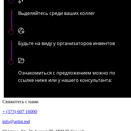
Выделяйтесь среди ваших коллег
Будьте на виду у организаторов инвентов
Ознакомиться с предложением можно по
ссылке ниже или у нашего консультанта:
Свяжитесь с нами
+ (373) 607 16000
info@artist.md