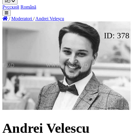
RO
Русский
Română
/
Moderatori
/
Andrei Veleșcu
ID: 378
Andrei Veleșcu