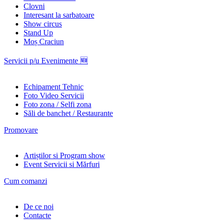
Clovni
Interesant la sarbatoare
Show circus
Stand Up
Moș Craciun
Servicii p/u Evenimente 🆕
Echipament Tehnic
Foto Video Servicii
Foto zona / Selfi zona
Săli de banchet / Restaurante
Promovare
Artiștilor si Program show
Event Servicii si Mărfuri
Cum comanzi
De ce noi
Contacte