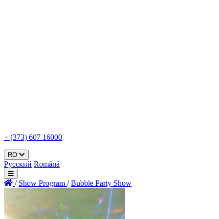
+ (373) 607 16000
RO
Русский
Română
/
Show Program
/
Bubble Party Show