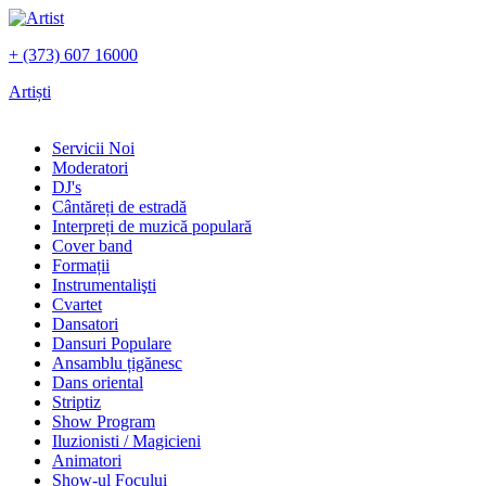
+ (373) 607 16000
Artiști
Servicii Noi
Moderatori
DJ's
Сântăreți de estradă
Interpreți de muzică populară
Сover band
Formații
Instrumentalişti
Cvartet
Dansatori
Dansuri Populare
Ansamblu țigănesc
Dans oriental
Striptiz
Show Program
Iluzionisti / Magicieni
Animatori
Show-ul Focului