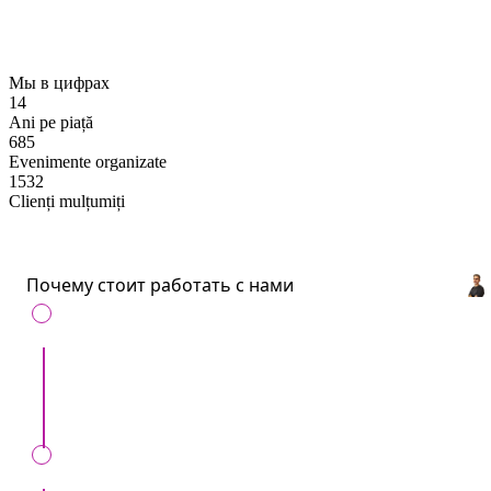
stabilită, dacă întocmim contractul cu Dvs.
Мы в цифрах
14
Ani pe piață
685
Evenimente organizate
1532
Clienți mulțumiți
Почему стоит работать с нами
С нами удобно
: Все артисты и услуги для
ивентов в одном месте.