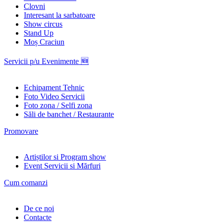
Clovni
Interesant la sarbatoare
Show circus
Stand Up
Moș Craciun
Servicii p/u Evenimente 🆕
Echipament Tehnic
Foto Video Servicii
Foto zona / Selfi zona
Săli de banchet / Restaurante
Promovare
Artiștilor si Program show
Event Servicii si Mărfuri
Cum comanzi
De ce noi
Contacte