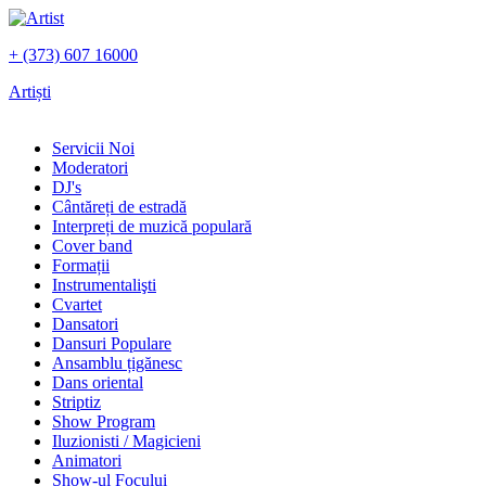
+ (373) 607 16000
Artiști
Servicii Noi
Moderatori
DJ's
Сântăreți de estradă
Interpreți de muzică populară
Сover band
Formații
Instrumentalişti
Cvartet
Dansatori
Dansuri Populare
Ansamblu țigănesc
Dans oriental
Striptiz
Show Program
Iluzionisti / Magicieni
Animatori
Show-ul Focului