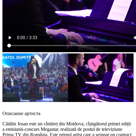
Описание артиста
Cătălin Josan este un cîntăreț din Moldova, cîștigătorul primei ediții
a emisiunii-concurs Megastar, realizată de postul de televiziune
Prima TV din România. Este primul artist care a semnat un contract