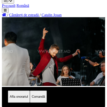
RO
Русский
Română
/
Сântăreți de estradă
/
Catalin Josan
ID: 489
Afla onorariul
Comandă