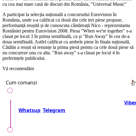
cu cea mai mare casă de discuri din România, "Universal Music"
A participat la selecția națională a concursului Eurovision în
România, unde s-a calificat cu două din cele trei piese propuse,
performanță reușită și de cunoscuta cântăreață Nico - reprezentanta
României pentru Eurovision 2008. Piesa "When we're together" s-a
clasat pe locul 3 în prima semifinală, ca și "Run Away" în cea de-a
doua semifinală. Astfel calificat cu ambele piese în finala națională,
Cătălin a reușit să renunțe la prima piesă pentru ca cele două piese să
nu concureze una cu alta. "Run away" s-a clasat pe locul 4 în
preferințele publicului.
Vă recomendăm
Cum comanzi
Telefonează-ne la numărul:
+37360716000
sau
Vibe
Whatsup
Telegram
Sau trimite o cerere!