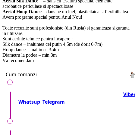
Aerial Silk Dance
– dans cu tesatura speciala, elemente
acrobatice periculase si spectaculoase
Aerial Hoop Dance
– dans pe un inel, plasticitatea si flexibilitatea
Avem programe special pentru Anul Nou!
Toate recuzite sunt profesioniste (din Rusia) si garanteaza siguranta
in utilizare.
Sunt cerinte tehnice pentru incapere :
Silk dance – inaltimea cel putin 4,5m (de dorit 6-7m)
Hoop dance – inaltimea 3-4m
Diametru la podea – min 3m
Vă recomendăm
Cum comanzi
Telefonează-ne la numărul:
+37360716000
sau
Vibe
Whatsup
Telegram
Sau trimite o cerere!
Împreună precizăm detalii, locul, timpul, tipul