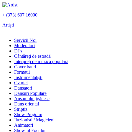
+ (373) 607 16000
Artiști
Servicii Noi
Moderatori
DJ's
Сântăreți de estradă
Interpreți de muzică populară
Сover band
Formații
Instrumentalişti
Cvartet
Dansatori
Dansuri Populare
Ansamblu țigănesc
Dans oriental
Striptiz
Show Program
Iluzionisti / Magicieni
Animatori
Show-ul Focului