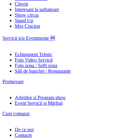
Clovni
Interesant la sarbatoare
Show circus
Stand Up
Moș Craciun
Servicii p/u Evenimente 🆕
Echipament Tehnic
Foto Video Servicii
Foto zona / Selfi zona
Săli de banchet / Restaurante
Promovare
Artiștilor si Program show
Event Servicii si Mărfuri
Cum comanzi
De ce noi
Contacte