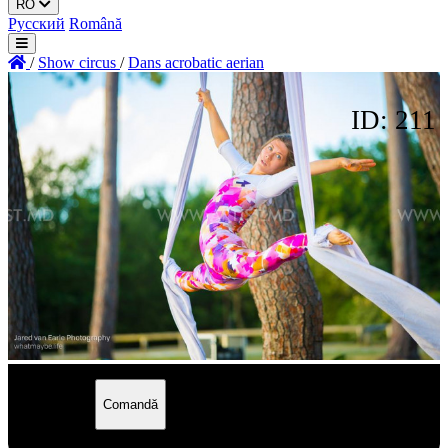
RO
Русский
Română
/
Show circus
/
Dans acrobatic aerian
ID: 211
de la
75 €
Comandă