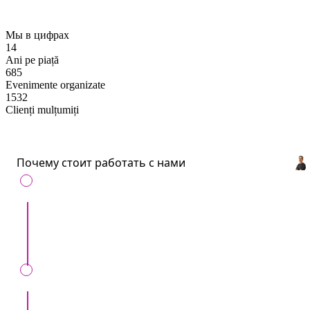
Мы в цифрах
14
Ani pe piață
685
Evenimente organizate
1532
Clienți mulțumiți
Почему стоит работать с нами
С нами удобно
: Все артисты и услуги для
ивентов в одном месте.
Сохраним ваше время
: Всего один звонок,