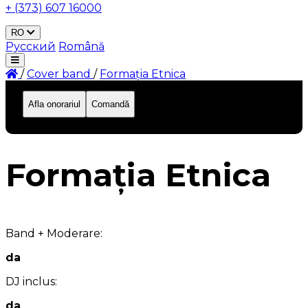
+ (373) 607 16000
RO
Русский
Română
/
Сover band
/
Formația Etnica
Afla onorariul
Comandă
ID: 515
Formația Etnica
Band + Moderare:
da
DJ inclus:
da