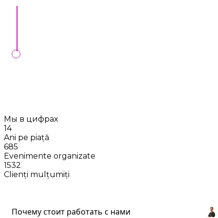
Semnăm contract de bronare, la noi în oficiu sau
online.
Vom controla executarea comenzii Dvs. în ziua
stabilită, dacă întocmim contractul cu Dvs.
Мы в цифрах
14
Ani pe piață
685
Evenimente organizate
1532
Clienți mulțumiți
Почему стоит работать с нами