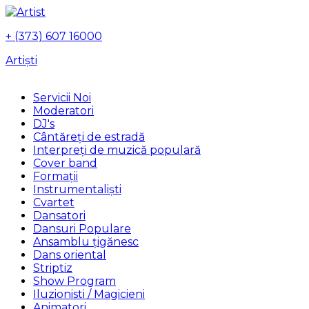
+ (373) 607 16000
Artiști
Servicii Noi
Moderatori
DJ's
Сântăreți de estradă
Interpreți de muzică populară
Сover band
Formații
Instrumentalişti
Cvartet
Dansatori
Dansuri Populare
Ansamblu țigănesc
Dans oriental
Striptiz
Show Program
Iluzionisti / Magicieni
Animatori