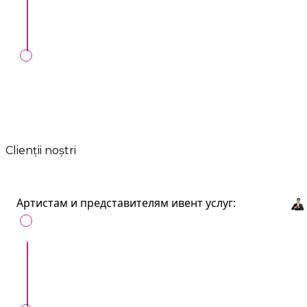
сопровождение до конца мероприятия..
Любые формы оплат:
Онлайн, MIA,
перечисление, наличные, банк. карта.
Clienții noștri
Артистам и представителям ивент услуг:
Получайте больше клиентов продвигаясь на
Artist.md