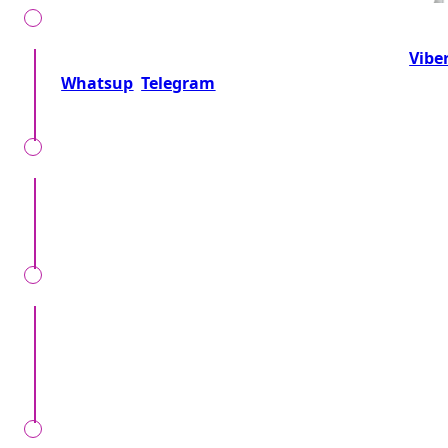
Telefonează-ne la numărul:
+37360716000
sau
Vibe
Whatsup
Telegram
Sau trimite o cerere!
Împreună precizăm detalii, locul, timpul, tipul
evenimentului, nr. invitaților și dorințele speciale.
Noi verificăm cererea Dvs, vă telefonăm, și vă
aducem toate detaliile despre preț și alte condiții
specifice.