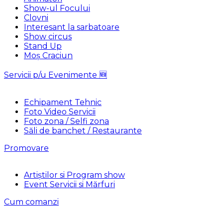
Show-ul Focului
Clovni
Interesant la sarbatoare
Show circus
Stand Up
Moș Craciun
Servicii p/u Evenimente 🆕
Echipament Tehnic
Foto Video Servicii
Foto zona / Selfi zona
Săli de banchet / Restaurante
Promovare
Artiștilor si Program show
Event Servicii si Mărfuri
Cum comanzi