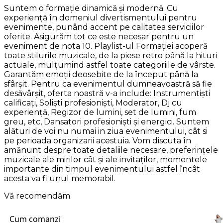
Suntem o formație dinamică și modernă. Cu
experiență în domeniul divertismentului pentru
evenimente, punând accent pe calitatea serviciilor
oferite. Asigurăm tot ce este necesar pentru un
eveniment de nota 10. Playlist-ul Formației acoperă
toate stilurile muzicale, de la piese retro până la hituri
actuale, mulțumind astfel toate categoriile de vârste.
Garantăm emoții deosebite de la început până la
sfârșit. Pentru ca evenimentul dumneavoastră să fie
desăvârșit, oferta noastră v-a include: Instrumentiști
calificați, Soliști profesioniști, Moderator, Dj cu
experiență, Regizor de lumini, set de lumini, fum
greu, etc, Dansatori profesioniști și energici. Suntem
alături de voi nu numai in ziua evenimentului, cât si
pe perioada organizarii acestuia. Vom discuta în
amănunt despre toate detaliile necesare, preferințele
muzicale ale mirilor cât și ale invitaților, momentele
importante din timpul evenimentului astfel încât
acesta va fi unul memorabil.
Vă recomendăm
Cum comanzi