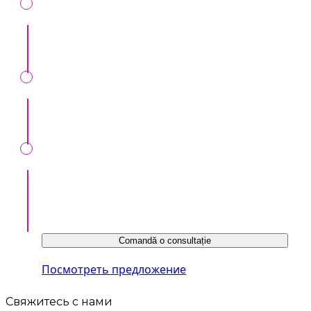
Выделяйтесь среди ваших коллег
Будьте на виду у организаторов инвентов
Ознакомиться с предложением можно по
ссылке ниже или у нашего консультанта:
Comandă o consultație
Посмотреть предложение
Свяжитесь с нами