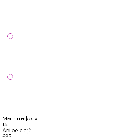
Noi verificăm cererea Dvs, vă telefonăm, și vă
aducem toate detaliile despre preț și alte condiții
specifice.
Semnăm contract de bronare, la noi în oficiu sau
online.
Vom controla executarea comenzii Dvs. în ziua
stabilită, dacă întocmim contractul cu Dvs.
Мы в цифрах
14
Ani pe piață
685