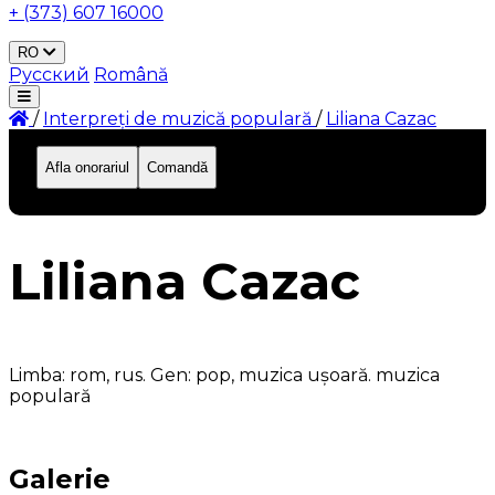
+ (373) 607 16000
RO
Русский
Română
/
Interpreți de muzică populară
/
Liliana Cazac
Afla onorariul
Comandă
ID: 504
Liliana Cazac
Limba: rom, rus. Gen: pop, muzica ușoară. muzica
populară
Galerie