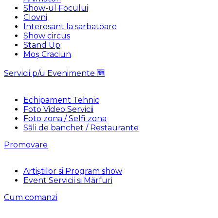
Show-ul Focului
Clovni
Interesant la sarbatoare
Show circus
Stand Up
Moș Craciun
Servicii p/u Evenimente 🆕
Echipament Tehnic
Foto Video Servicii
Foto zona / Selfi zona
Săli de banchet / Restaurante
Promovare
Artiștilor si Program show
Event Servicii si Mărfuri
Cum comanzi