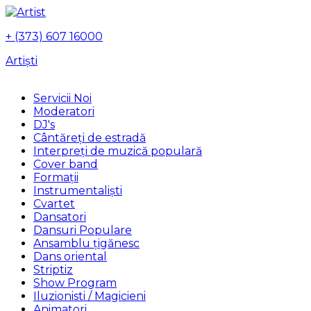
+ (373) 607 16000
Artiști
Servicii Noi
Moderatori
DJ's
Сântăreți de estradă
Interpreți de muzică populară
Сover band
Formații
Instrumentalişti
Cvartet
Dansatori
Dansuri Populare
Ansamblu țigănesc
Dans oriental
Striptiz
Show Program
Iluzionisti / Magicieni
Animatori