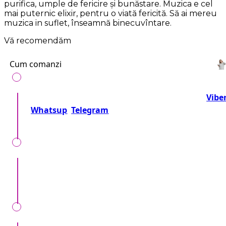
purifica, umple de fericire și bunăstare. Muzica e cel
mai puternic elixir, pentru o viată fericită. Să ai mereu
muzica in suflet, înseamnă binecuvîntare.
Vă recomendăm
Cum comanzi
Telefonează-ne la numărul:
+37360716000
sau
Vibe
Whatsup
Telegram
Sau trimite o cerere!
Împreună precizăm detalii, locul, timpul, tipul
evenimentului, nr. invitaților și dorințele speciale.