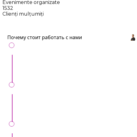
Evenimente organizate
1532
Clienți mulțumiți
Почему стоит работать с нами
С нами удобно
: Все артисты и услуги для
ивентов в одном месте.
Сохраним ваше время
: Всего один звонок,
вместо десятков.
Мы вас обезопасим
: Только проверенные