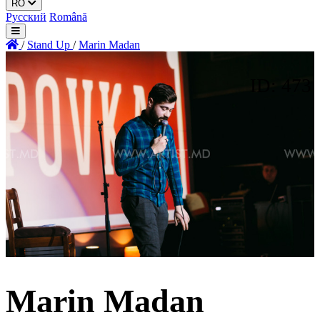
RO
Русский
Română
/
Stand Up
/
Marin Madan
ID: 473
Marin Madan