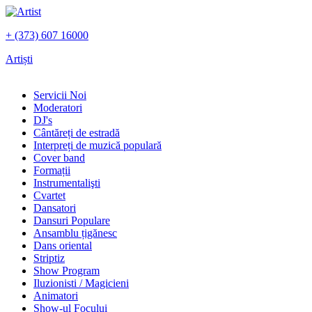
+ (373) 607 16000
Artiști
Servicii Noi
Moderatori
DJ's
Сântăreți de estradă
Interpreți de muzică populară
Сover band
Formații
Instrumentalişti
Cvartet
Dansatori
Dansuri Populare
Ansamblu țigănesc
Dans oriental
Striptiz
Show Program
Iluzionisti / Magicieni
Animatori
Show-ul Focului