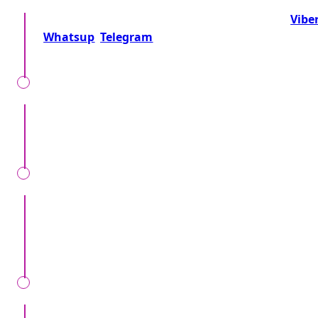
Telefonează-ne la numărul:
+37360716000
sau
Vibe
Whatsup
Telegram
Sau trimite o cerere!
Împreună precizăm detalii, locul, timpul, tipul
evenimentului, nr. invitaților și dorințele speciale.
Noi verificăm cererea Dvs, vă telefonăm, și vă
aducem toate detaliile despre preț și alte condiții
specifice.
Semnăm contract de bronare, la noi în oficiu sau