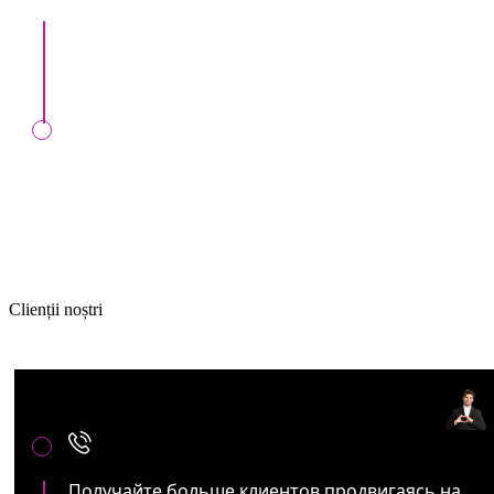
Мы вместе подпишем контракт в нашем офисе
либо онлайн.
Мы проконтролируем выполнение вашего
заказа в установленный день, в случае
заключения контракта с нами
Clienții noștri
Артистам и представителям
ивент услуг:
Получайте больше клиентов продвигаясь на