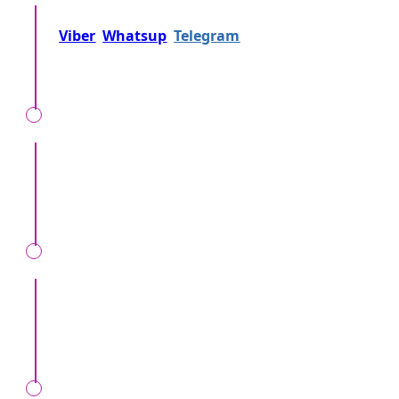
Позвоните нам на
+37360716000
либо напишите
Viber
Whatsup
Telegram
либо... Просто
отправьте заявку!
Мы вместе уточняем, детали, локацию, время,
формат мероприятия, ваши особенные
пожелания.
Мы проверим ваш запрос, перезвоним вам,
предоставив точные данные о расценках и
прочих условиях.