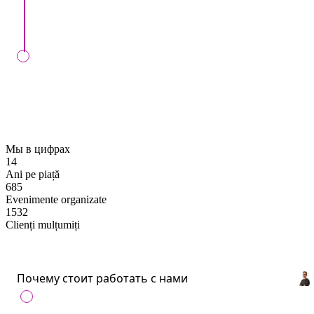
online.
Vom controla executarea comenzii Dvs. în ziua
stabilită, dacă întocmim contractul cu Dvs.
Мы в цифрах
14
Ani pe piață
685
Evenimente organizate
1532
Clienți mulțumiți
Почему стоит работать с нами