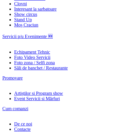
Clovni
Interesant la sarbatoare
Show circus
Stand Up
Moș Craciun
Servicii p/u Evenimente 🆕
Echipament Tehnic
Foto Video Servicii
Foto zona / Selfi zona
Săli de banchet / Restaurante
Promovare
Artiștilor si Program show
Event Servicii si Mărfuri
Cum comanzi
De ce noi
Contacte