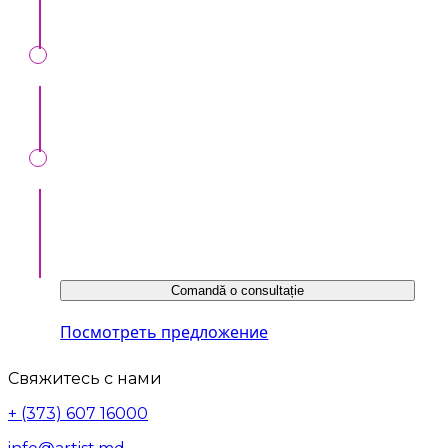
Будьте на виду у организаторов инвентов
Ознакомиться с предложением можно по
ссылке ниже или у нашего консультанта:
Comandă o consultație
Посмотреть предложение
Свяжитесь с нами
+ (373) 607 16000