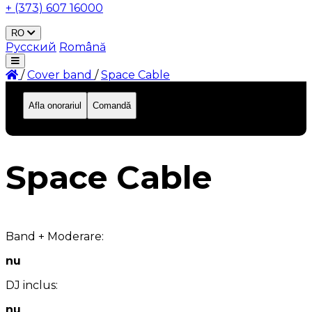
+ (373) 607 16000
RO
Русский
Română
/
Сover band
/
Space Cable
Afla onorariul
Comandă
ID: 164
Space Cable
Band + Moderare:
nu
DJ inclus:
nu