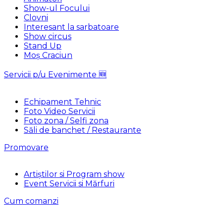
Show-ul Focului
Clovni
Interesant la sarbatoare
Show circus
Stand Up
Moș Craciun
Servicii p/u Evenimente 🆕
Echipament Tehnic
Foto Video Servicii
Foto zona / Selfi zona
Săli de banchet / Restaurante
Promovare
Artiștilor si Program show
Event Servicii si Mărfuri
Cum comanzi