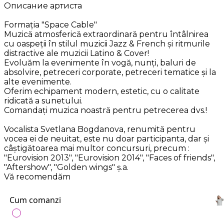
Описание артиста
Formația "Space Cable"
Muzică atmosferică extraordinară pentru întâlnirea
cu oaspeții în stilul muzicii Jazz & French și ritmurile
distractive ale muzicii Latino & Cover!
Evoluăm la evenimente în vogă, nunți, baluri de
absolvire, petreceri corporate, petreceri tematice și la
alte evenimente.
Oferim echipament modern, estetic, cu o calitate
ridicată a sunetului.
Comandați muzica noastră pentru petrecerea dvs.!
Vocalista Svetlana Bogdanova, renumită pentru
vocea ei de neuitat, este nu doar participanta, dar și
câștigătoarea mai multor concursuri, precum :
"Eurovision 2013", "Eurovision 2014", "Faces of friends",
"Aftershow", "Golden wings" ș.a.
Vă recomendăm
Cum comanzi