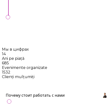
online.
Vom controla executarea comenzii Dvs. în ziua
stabilită, dacă întocmim contractul cu Dvs.
Мы в цифрах
14
Ani pe piață
685
Evenimente organizate
1532
Clienți mulțumiți
Почему стоит работать с нами