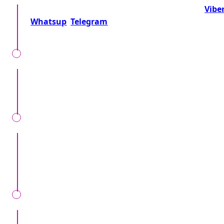
Telefonează-ne la numărul:
+37360716000
sau
Vibe
Whatsup
Telegram
Sau trimite o cerere!
Împreună precizăm detalii, locul, timpul, tipul
evenimentului, nr. invitaților și dorințele speciale.
Noi verificăm cererea Dvs, vă telefonăm, și vă
aducem toate detaliile despre preț și alte condiții
specifice.
Semnăm contract de bronare, la noi în oficiu sau