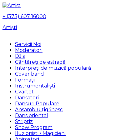
+ (373) 607 16000
Artiști
Servicii Noi
Moderatori
DJ's
Сântăreți de estradă
Interpreți de muzică populară
Сover band
Formații
Instrumentalişti
Cvartet
Dansatori
Dansuri Populare
Ansamblu țigănesc
Dans oriental
Striptiz
Show Program
Iluzionisti / Magicieni
Animatori