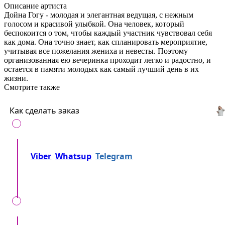
Описание артиста
Дойна Гогу - молодая и элегантная ведущая, с нежным
голосом и красивой улыбкой. Она человек, который
беспокоится о том, чтобы каждый участник чувствовал себя
как дома. Она точно знает, как спланировать мероприятие,
учитывая все пожелания жениха и невесты. Поэтому
организованная ею вечеринка проходит легко и радостно, и
остается в памяти молодых как самый лучший день в их
жизни.
Смотрите также
Как сделать заказ
Позвоните нам на
+37360716000
либо напишите
Viber
Whatsup
Telegram
либо... Просто
отправьте заявку!
Мы вместе уточняем, детали, локацию, время,