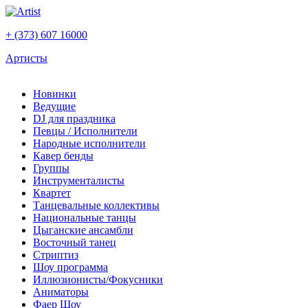
+ (373) 607 16000
Артисты
Новинки
Ведущие
DJ для праздника
Певцы / Исполнители
Народные исполнители
Кавер бенды
Группы
Инструменталисты
Квартет
Танцевальные коллективы
Национальные танцы
Цыганские ансамбли
Восточный танец
Стриптиз
Шоу программа
Иллюзионисты/Фокусники
Аниматоры
Фаер Шоу