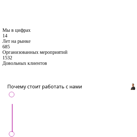
заказа в установленный день, в случае
заключения контракта с нами
Мы в цифрах
14
Лет на рынке
685
Организованных мероприятий
1532
Довольных клиентов
Почему стоит работать с нами
С нами удобно
: Все артисты и услуги для
ивентов в одном месте.