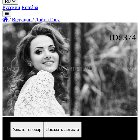
RU
Русский
Română
/
Ведущие
/
Дойна Гогу
ID: 374
Узнать гонорар
Заказать артиста