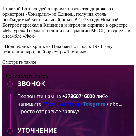
Николай Ботгрос дебютировал в качестве дирижера с
оркестром «Чокырлия» из Единец, получив столь
необходимый музыкальный опыт. В 1973 году Николай
Ботгрос переехал в Кишинев и играл на скрипке в оркестре
«Мугурел» Государственной филармонии МССР, позднее – в
ансамбле «Жок».
«Волшебник скрипки» Николай Ботгрос в 1978 году
возглавил народный оркестр «Лэутары».
Смотрите также
Как сделать заказ
ЗВОНОК
Позвоните нам на
+37360716000
либо
напишите
Viber
Whatsup
Telegram
либо...
Просто отправьте заявку!
УТОЧНЕНИЕ