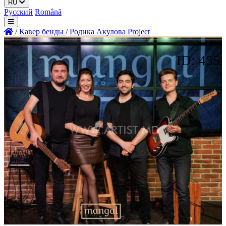
RU
Русский
Română
/
Кавер бенды
/
Родика Акулова Project
ID: 455