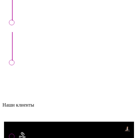
артисты и рекомендации.
Все легально:
Официальный договор и
сопровождение до конца мероприятия..
Любые формы оплат:
Онлайн, MIA,
перечисление, наличные, банк. карта.
Наши клиенты
Артистам и представителям ивент услуг: