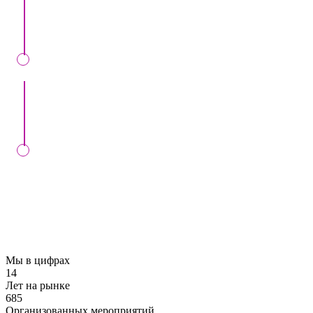
прочих условиях.
Мы вместе подпишем контракт в нашем офисе
либо онлайн.
Мы проконтролируем выполнение вашего
заказа в установленный день, в случае
заключения контракта с нами
Мы в цифрах
14
Лет на рынке
685
Организованных мероприятий