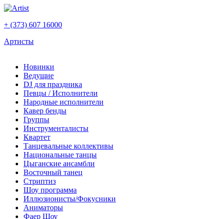
+ (373) 607 16000
Артисты
Новинки
Ведущие
DJ для праздника
Певцы / Исполнители
Народные исполнители
Кавер бенды
Группы
Инструменталисты
Квартет
Танцевальные коллективы
Национальные танцы
Цыганские ансамбли
Восточный танец
Стриптиз
Шоу программа
Иллюзионисты/Фокусники
Аниматоры
Фаер Шоу