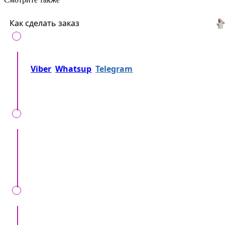
Как сделать заказ
Позвоните нам на
+37360716000
либо напишите
Viber
Whatsup
Telegram
либо... Просто
отправьте заявку!
Мы вместе уточняем, детали, локацию, время,
формат мероприятия, ваши особенные
пожелания.
Мы проверим ваш запрос, перезвоним вам,
предоставив точные данные о расценках и