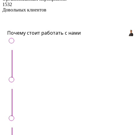
1532
Довольных клиентов
Почему стоит работать с нами
С нами удобно
: Все артисты и услуги для
ивентов в одном месте.
Сохраним ваше время
: Всего один звонок,
вместо десятков.
Мы вас обезопасим
: Только проверенные