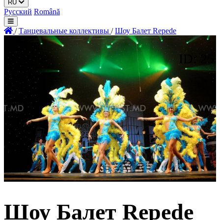
RU
Русский
Română
/
Танцевальные коллективы
/
Шоу Балет Repede
ID: 25
Шоу Балет Repede