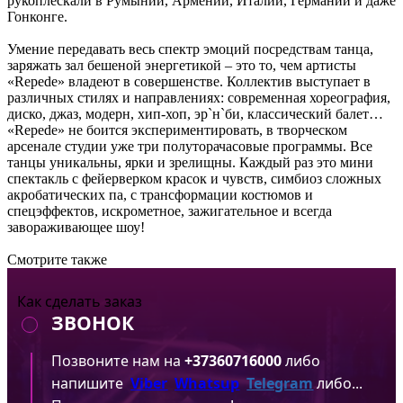
рукоплескали в Румынии, Армении, Италии, Германии и даже
Гонконге.
Умение передавать весь спектр эмоций посредствам танца,
заряжать зал бешеной энергетикой – это то, чем артисты
«Repede» владеют в совершенстве. Коллектив выступает в
различных стилях и направлениях: современная хореография,
диско, джаз, модерн, хип-хоп, эр`н`би, классический балет…
«Repede» не боится экспериментировать, в творческом
арсенале студии уже три полуторачасовые программы. Все
танцы уникальны, ярки и зрелищны. Каждый раз это мини
спектакль с фейерверком красок и чувств, симбиоз сложных
акробатических па, с трансформации костюмов и
спецэффектов, искрометное, зажигательное и всегда
завораживающее шоу!
Смотрите также
Как сделать заказ
ЗВОНОК
Позвоните нам на
+37360716000
либо
напишите
Viber
Whatsup
Telegram
либо...