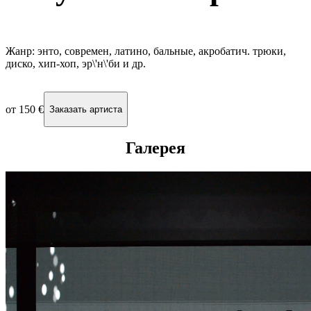
Жанр: энто, современ, латино, бальные, акробатич. трюки,
диско, хип-хоп, эр\'н\'би и др.
от
150 €
Заказать артиста
Галерея