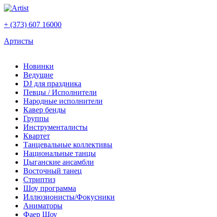
+ (373) 607 16000
Артисты
Новинки
Ведущие
DJ для праздника
Певцы / Исполнители
Народные исполнители
Кавер бенды
Группы
Инструменталисты
Квартет
Танцевальные коллективы
Национальные танцы
Цыганские ансамбли
Восточный танец
Стриптиз
Шоу программа
Иллюзионисты/Фокусники
Аниматоры
Фаер Шоу