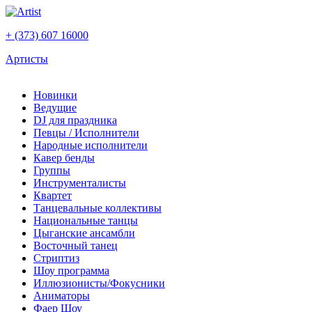
+ (373) 607 16000
Артисты
Новинки
Ведущие
DJ для праздника
Певцы / Исполнители
Народные исполнители
Кавер бенды
Группы
Инструменталисты
Квартет
Танцевальные коллективы
Национальные танцы
Цыганские ансамбли
Восточный танец
Стриптиз
Шоу программа
Иллюзионисты/Фокусники
Аниматоры
Фаер Шоу