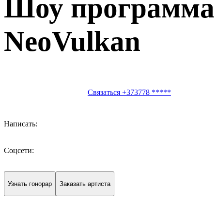
Шоу программа
NeoVulkan
Связаться +373778 *****
Написать:
Соцсети:
Узнать гонорар
Заказать артиста