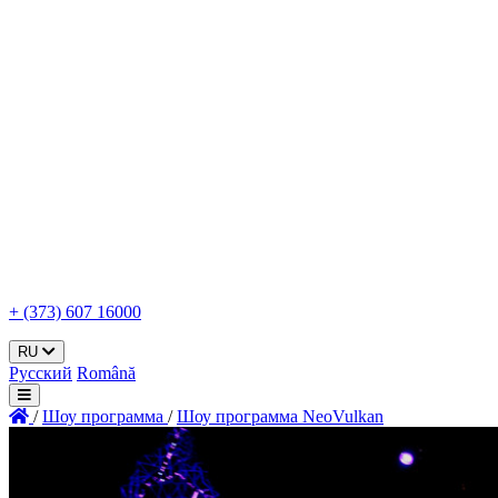
+ (373) 607 16000
RU
Русский
Română
/
Шоу программа
/
Шоу программа NeoVulkan