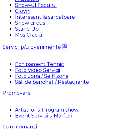
Show-ul Focului
Clovni
Interesant la sarbatoare
Show circus
Stand Up
Moș Craciun
Servicii p/u Evenimente 🆕
Echipament Tehnic
Foto Video Servicii
Foto zona / Selfi zona
Săli de banchet / Restaurante
Promovare
Artiștilor si Program show
Event Servicii si Mărfuri
Cum comanzi