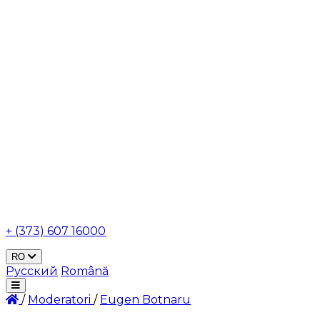
+ (373) 607 16000
RO
Русский
Română
/
Moderatori
/
Eugen Botnaru