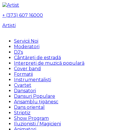
+ (373) 607 16000
Artiști
Servicii Noi
Moderatori
DJ's
Сântăreți de estradă
Interpreți de muzică populară
Сover band
Formații
Instrumentalişti
Cvartet
Dansatori
Dansuri Populare
Ansamblu țigănesc
Dans oriental
Striptiz
Show Program
Iluzionisti / Magicieni
Animatori