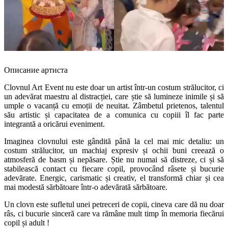
Описание артиста
Clovnul Art Event nu este doar un artist într-un costum strălucitor, ci
un adevărat maestru al distracției, care știe să lumineze inimile și să
umple o vacanță cu emoții de neuitat. Zâmbetul prietenos, talentul
său artistic și capacitatea de a comunica cu copiii îl fac parte
integrantă a oricărui eveniment.
Imaginea clovnului este gândită până la cel mai mic detaliu: un
costum strălucitor, un machiaj expresiv și ochii buni creează o
atmosferă de basm și nepăsare. Știe nu numai să distreze, ci și să
stabilească contact cu fiecare copil, provocând râsete și bucurie
adevărate. Energic, carismatic și creativ, el transformă chiar și cea
mai modestă sărbătoare într-o adevărată sărbătoare.
Un clovn este sufletul unei petreceri de copii, cineva care dă nu doar
râs, ci bucurie sinceră care va rămâne mult timp în memoria fiecărui
copil și adult !