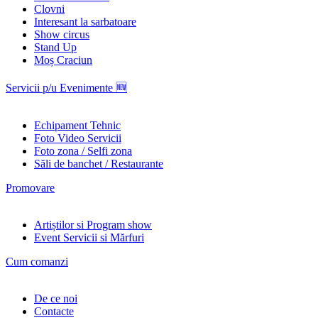
Clovni
Interesant la sarbatoare
Show circus
Stand Up
Moș Craciun
Servicii p/u Evenimente 🆕
Echipament Tehnic
Foto Video Servicii
Foto zona / Selfi zona
Săli de banchet / Restaurante
Promovare
Artiștilor si Program show
Event Servicii si Mărfuri
Cum comanzi
De ce noi
Contacte