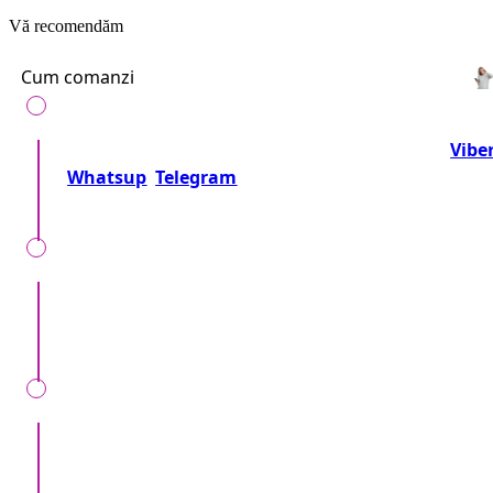
Vă recomendăm
Cum comanzi
Telefonează-ne la numărul:
+37360716000
sau
Vibe
Whatsup
Telegram
Sau trimite o cerere!
Împreună precizăm detalii, locul, timpul, tipul
evenimentului, nr. invitaților și dorințele speciale.
Noi verificăm cererea Dvs, vă telefonăm, și vă
aducem toate detaliile despre preț și alte condiții
specifice.