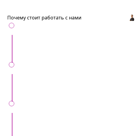
Почему стоит работать с нами
С нами удобно
: Все артисты и услуги для
ивентов в одном месте.
Сохраним ваше время
: Всего один звонок,
вместо десятков.
Мы вас обезопасим
: Только проверенные
артисты и рекомендации.