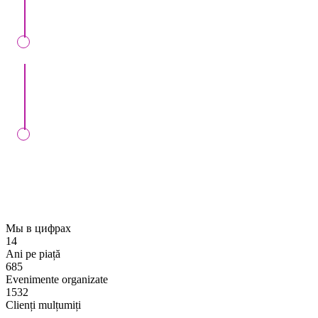
Semnăm contract de bronare, la noi în oficiu sau
online.
Vom controla executarea comenzii Dvs. în ziua
stabilită, dacă întocmim contractul cu Dvs.
Мы в цифрах
14
Ani pe piață
685
Evenimente organizate
1532
Clienți mulțumiți