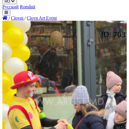
RO
Русский
Română
/
Clovni
/
Clovn Art Event
ID: 703