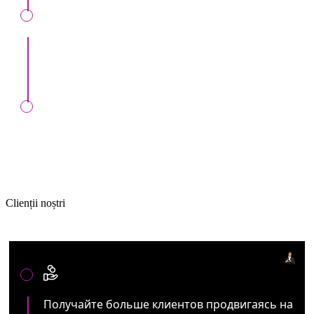
Все легально:
Официальный договор и
сопровождение до конца мероприятия..
Любые формы оплат:
Онлайн, MIA,
перечисление, наличные, банк. карта.
Clienții noștri
Артистам и представителям ивент услуг:
Получайте больше клиентов продвигаясь на