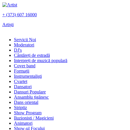
+ (373) 607 16000
Artiști
Servicii Noi
Moderatori
DJ's
Сântăreți de estradă
Interpreți de muzică populară
Сover band
Formații
Instrumentalişti
Cvartet
Dansatori
Dansuri Populare
Ansamblu țigănesc
Dans oriental
Striptiz
Show Program
Iluzionisti / Magicieni
Animatori
Show-ul Focului