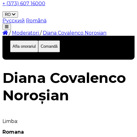
+ (373) 607 16000
RO
Русский
Română
/
Moderatori
/
Diana Covalenco Noroșian
Afla onorariul
Comandă
ID: 382
Diana Covalenco
Noroșian
Limba:
Romana