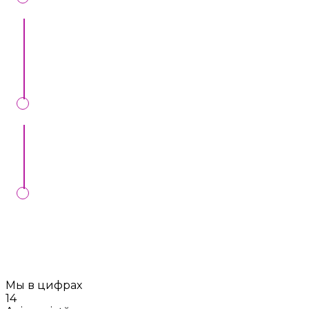
Noi verificăm cererea Dvs, vă telefonăm, și vă
aducem toate detaliile despre preț și alte condiții
specifice.
Semnăm contract de bronare, la noi în oficiu sau
online.
Vom controla executarea comenzii Dvs. în ziua
stabilită, dacă întocmim contractul cu Dvs.
Мы в цифрах
14