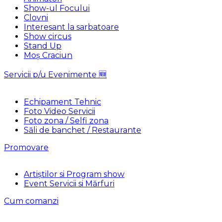
Show-ul Focului
Clovni
Interesant la sarbatoare
Show circus
Stand Up
Moș Craciun
Servicii p/u Evenimente 🆕
Echipament Tehnic
Foto Video Servicii
Foto zona / Selfi zona
Săli de banchet / Restaurante
Promovare
Artiștilor si Program show
Event Servicii si Mărfuri
Cum comanzi