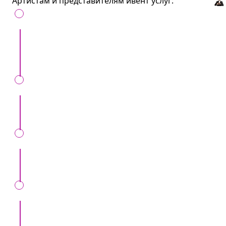
Артистам и представителям ивент услуг:
Получайте больше клиентов продвигаясь на
Artist.md
Выделяйтесь среди ваших коллег
Будьте на виду у организаторов инвентов
Ознакомиться с предложением можно по
ссылке ниже или у нашего консультанта: