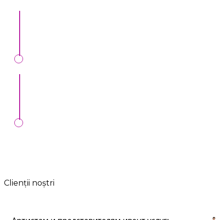
Мы вас обезопасим
: Только проверенные
артисты и рекомендации.
Мы вас обезопасим
: Только проверенные
артисты и рекомендации.
Любые формы оплат:
Онлайн, MIA,
перечисление, наличные, банк. карта.
Clienții noștri