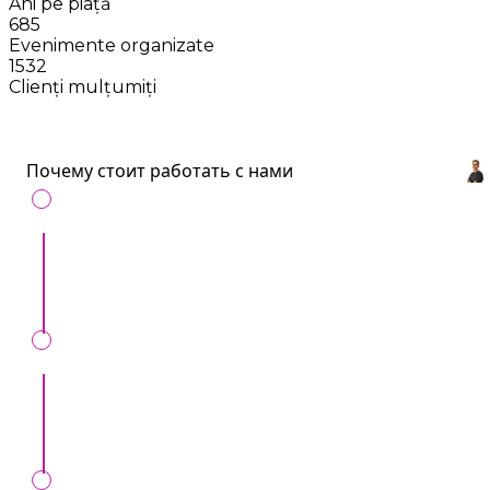
Ani pe piață
685
Evenimente organizate
1532
Clienți mulțumiți
Почему стоит работать с нами
С нами удобно
: Все артисты и услуги для
ивентов в одном месте.
Сохраним ваше время
: Всего один звонок,
вместо десятков.