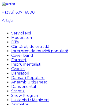
+ (373) 607 16000
Artiști
Servicii Noi
Moderatori
DJ's
Сântăreți de estradă
Interpreți de muzică populară
Сover band
Formații
Instrumentalişti
Cvartet
Dansatori
Dansuri Populare
Ansamblu țigănesc
Dans oriental
Striptiz
Show Program
Iluzionisti / Magicieni
Animatori