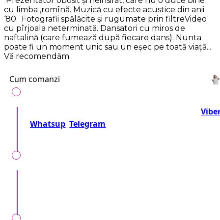
Prezentator obosit și neinsirat, care nu o duce bine
cu limba ,romînă. Muzică cu efecte acustice din anii
‘80. Fotografii spălăcite și rugumate prin filtreVideo
cu pîrjoala neterminată. Dansatori cu miros de
naftalină (care fumează după fiecare dans). Nunta
poate fi un moment unic sau un eșec pe toată viață...
Vă recomendăm
Cum comanzi
Telefonează-ne la numărul:
+37360716000
sau
Vibe
Whatsup
Telegram
Sau trimite o cerere!
Împreună precizăm detalii, locul, timpul, tipul
evenimentului, nr. invitaților și dorințele speciale.