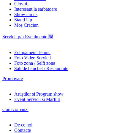
Clovni
Interesant la sarbatoare
Show circus
Stand Up
Moș Craciun
Servicii p/u Evenimente 🆕
Echipament Tehnic
Foto Video Servicii
Foto zona / Selfi zona
Săli de banchet / Restaurante
Promovare
Artiștilor si Program show
Event Servicii si Mărfuri
Cum comanzi
De ce noi
Contacte