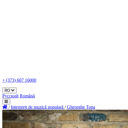
+ (373) 607 16000
RO
Русский
Română
/
Interpreți de muzică populară
/
Gheorghe Topa