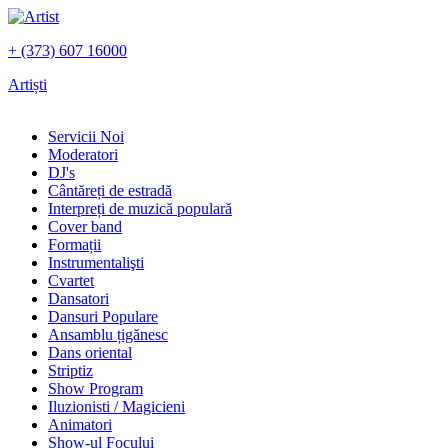
+ (373) 607 16000
Artiști
Servicii Noi
Moderatori
DJ's
Сântăreți de estradă
Interpreți de muzică populară
Сover band
Formații
Instrumentalişti
Cvartet
Dansatori
Dansuri Populare
Ansamblu țigănesc
Dans oriental
Striptiz
Show Program
Iluzionisti / Magicieni
Animatori
Show-ul Focului