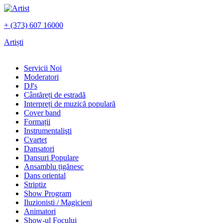
+ (373) 607 16000
Artiști
Servicii Noi
Moderatori
DJ's
Сântăreți de estradă
Interpreți de muzică populară
Сover band
Formații
Instrumentalişti
Cvartet
Dansatori
Dansuri Populare
Ansamblu țigănesc
Dans oriental
Striptiz
Show Program
Iluzionisti / Magicieni
Animatori
Show-ul Focului