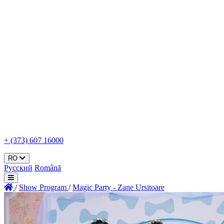
+ (373) 607 16000
RO
Русский
Română
/
Show Program
/
Magic Party - Zane Ursitoare