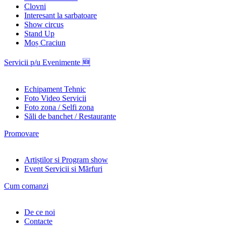
Clovni
Interesant la sarbatoare
Show circus
Stand Up
Moș Craciun
Servicii p/u Evenimente 🆕
Echipament Tehnic
Foto Video Servicii
Foto zona / Selfi zona
Săli de banchet / Restaurante
Promovare
Artiștilor si Program show
Event Servicii si Mărfuri
Cum comanzi
De ce noi
Contacte