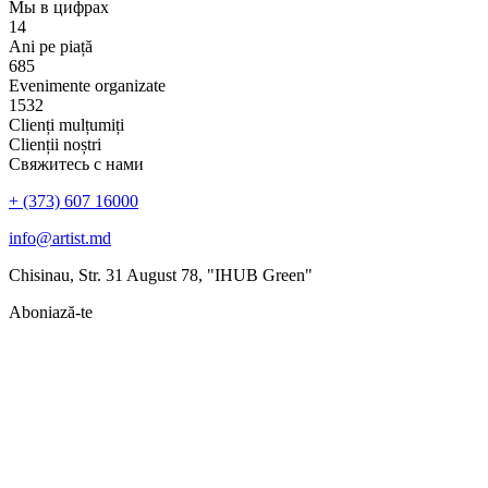
Мы в цифрах
14
Ani pe piață
685
Evenimente organizate
1532
Clienți mulțumiți
Clienții noștri
Свяжитесь с нами
+ (373) 607 16000
info@artist.md
Chisinau, Str. 31 August 78, "IHUB Green"
Aboniază-te