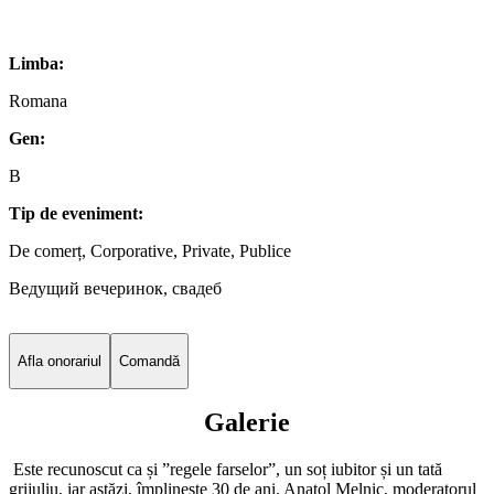
Limba:
Romana
Gen:
B
Tip de eveniment:
De comerț, Corporative, Private, Publice
Ведущий вечеринок, свадеб
Afla onorariul
Comandă
Galerie
Este recunoscut ca și ”regele farselor”, un soț iubitor și un tată
grijuliu, iar astăzi, împlinește 30 de ani. Anatol Melnic, moderatorul