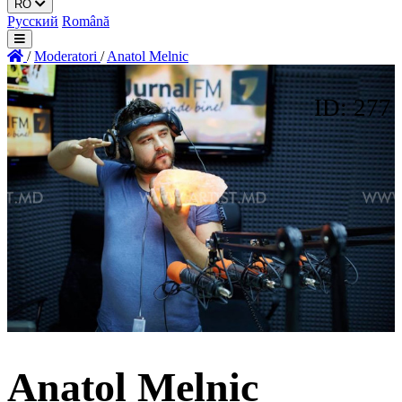
RO
Русский
Română
/
Moderatori
/
Anatol Melnic
ID: 277
Anatol Melnic