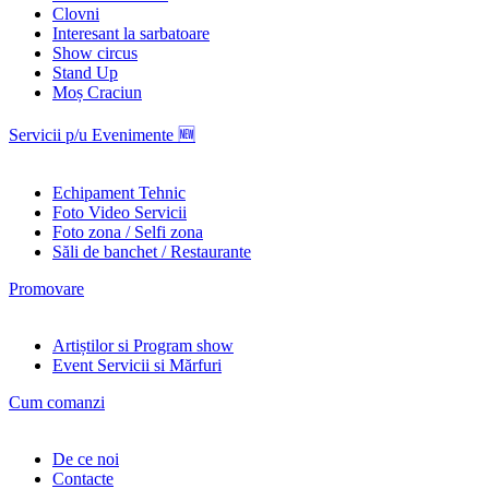
Clovni
Interesant la sarbatoare
Show circus
Stand Up
Moș Craciun
Servicii p/u Evenimente 🆕
Echipament Tehnic
Foto Video Servicii
Foto zona / Selfi zona
Săli de banchet / Restaurante
Promovare
Artiștilor si Program show
Event Servicii si Mărfuri
Cum comanzi
De ce noi
Contacte