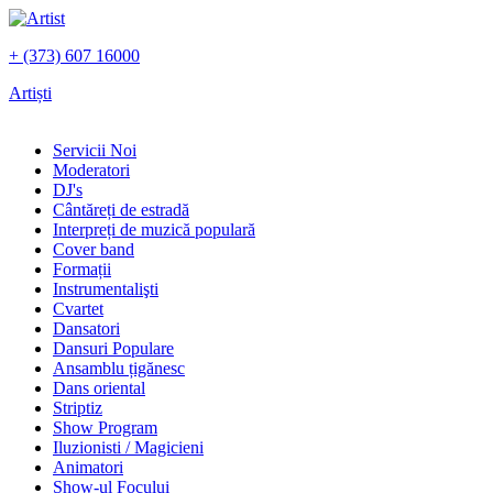
+ (373) 607 16000
Artiști
Servicii Noi
Moderatori
DJ's
Сântăreți de estradă
Interpreți de muzică populară
Сover band
Formații
Instrumentalişti
Cvartet
Dansatori
Dansuri Populare
Ansamblu țigănesc
Dans oriental
Striptiz
Show Program
Iluzionisti / Magicieni
Animatori
Show-ul Focului