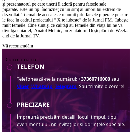
și prezentatorul pe care tinerii îl adoră pentru farsele sale
pipărate. Este un tip îndrăzneţ cu un simţ al umorului extrem de
dezvoltat. Tocmai de aceea este renumit prin farsele piperate pe care
le face în cadrul proiectului “ X te iubeşte” de la Jurnal FM. Iubeşte
mult femeile. Cine sunt şi ce calităţi au femeile din viaţa lui ne va
divulga chiar el, Anatol Melnic, prezentatorul Deșteptării de Week-
end de la Jurnal TV.
Vă recomendăm
Cum comanzi
TELEFON
Telefonează-ne la numărul:
+37360716000
sau
Viber
Whatsup
Telegram
Sau trimite o cerere!
PRECIZARE
Împreună precizăm detalii, locul, timpul, tipul
evenimentului, nr. invitaților și dorințele speciale.