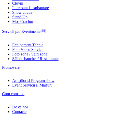
Clovni
Interesant la sarbatoare
Show circus
Stand Up
Moș Craciun
Servicii p/u Evenimente 🆕
Echipament Tehnic
Foto Video Servicii
Foto zona / Selfi zona
Săli de banchet / Restaurante
Promovare
Artiștilor si Program show
Event Servicii si Mărfuri
Cum comanzi
De ce noi
Contacte