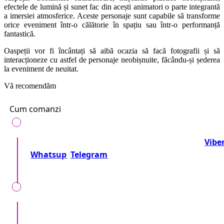
efectele de lumină și sunet fac din acești animatori o parte integrantă
a imersiei atmosferice. Aceste personaje sunt capabile să transforme
orice eveniment într-o călătorie în spațiu sau într-o performanță
fantastică.
Oaspeții vor fi încântați să aibă ocazia să facă fotografii și să
interacționeze cu astfel de personaje neobișnuite, făcându-și șederea
la eveniment de neuitat.
Vă recomendăm
Cum comanzi
Telefonează-ne la numărul:
+37360716000
sau
Vibe
Whatsup
Telegram
Sau trimite o cerere!
Împreună precizăm detalii, locul, timpul, tipul
evenimentului, nr. invitaților și dorințele speciale.