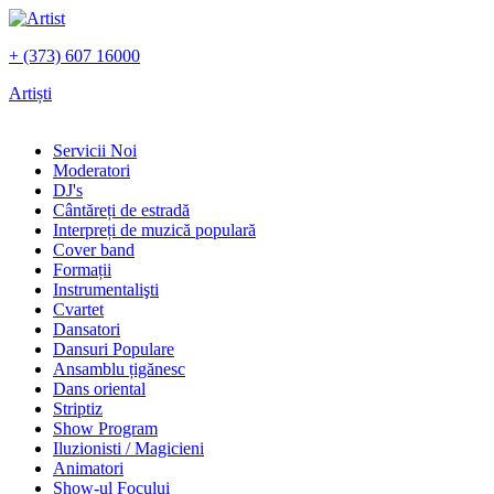
+ (373) 607 16000
Artiști
Servicii Noi
Moderatori
DJ's
Сântăreți de estradă
Interpreți de muzică populară
Сover band
Formații
Instrumentalişti
Cvartet
Dansatori
Dansuri Populare
Ansamblu țigănesc
Dans oriental
Striptiz
Show Program
Iluzionisti / Magicieni
Animatori
Show-ul Focului