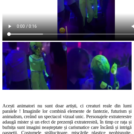
Acești animatori nu sunt doar artiști, ci creaturi reale din lumi
paralele ! Imaginile lor combină elemente de fantezie, futurism și
animalism, creând un spectacol vizual unic. Personajele extraterestre
adaugă mister și un efect de prezență extraterestră, în timp ce rața și
bufnița sunt imagini neașteptate și carismatice care încântă și intrigă
oaspeții. Costumele strălucitoare, mișcările plastice neobișnuite,