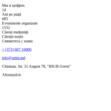
Мы в цифрах
14
Ani pe piață
685
Evenimente organizate
1532
Clienți mulțumiți
Clienții noștri
Свяжитесь с нами
+ (373) 607 16000
info@artist.md
Chisinau, Str. 31 August 78, "IHUB Green"
Aboniază-te