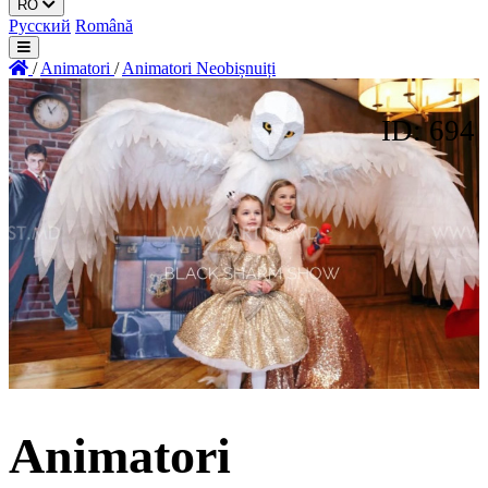
RO
Русский
Română
/
Animatori
/
Animatori Neobișnuiți
ID: 694
Animatori