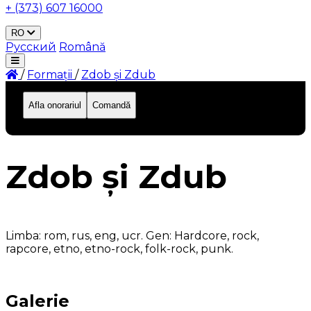
+ (373) 607 16000
RO
Русский
Română
/
Formații
/
Zdob și Zdub
Afla onorariul
Comandă
ID: 302
Zdob și Zdub
Limba: rom, rus, eng, ucr. Gen: Hardcore, rock,
rapcore, etno, etno-rock, folk-rock, punk.
Galerie