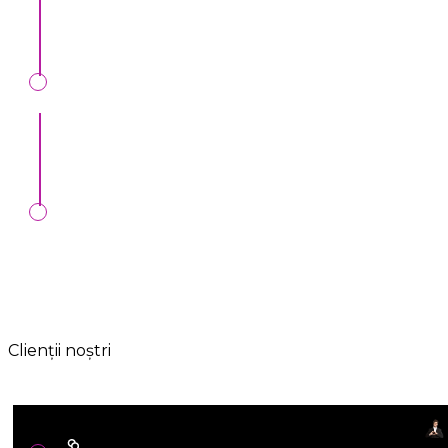
артисты и рекомендации.
Все легально:
Официальный договор и
сопровождение до конца мероприятия..
Любые формы оплат:
Онлайн, MIA,
перечисление, наличные, банк. карта.
Clienții noștri
Артистам и представителям ивент услуг: