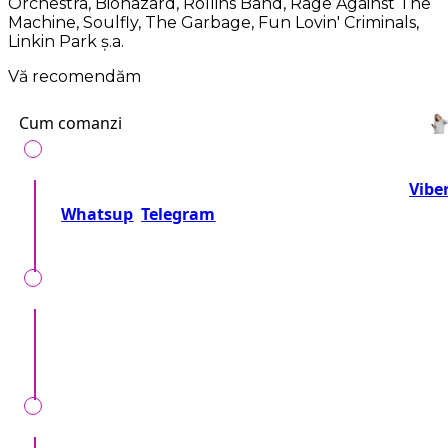
Orchestra, Biohazard, Rollins Band, Rage Against The
Machine, Soulfly, The Garbage, Fun Lovin' Criminals,
Linkin Park ș.a.
Vă recomendăm
Cum comanzi
Telefonează-ne la numărul:
+37360716000
sau
Vibe
Whatsup
Telegram
Sau trimite o cerere!
Împreună precizăm detalii, locul, timpul, tipul
evenimentului, nr. invitaților și dorințele speciale.
Noi verificăm cererea Dvs, vă telefonăm, și vă