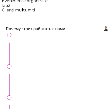
Evenimente organizate
1532
Clienți mulțumiți
Почему стоит работать с нами
С нами удобно
: Все артисты и услуги для
ивентов в одном месте.
Сохраним ваше время
: Всего один звонок,
вместо десятков.
Мы вас обезопасим
: Только проверенные