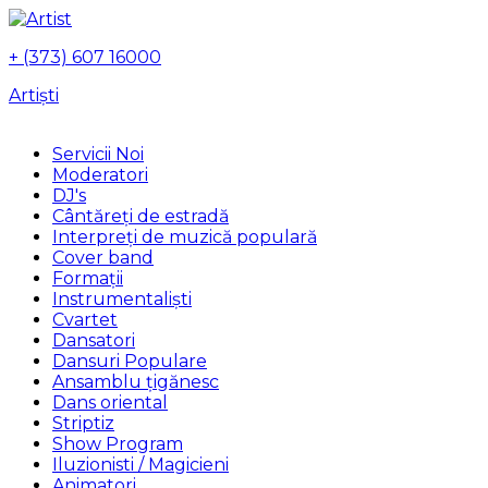
+ (373) 607 16000
Artiști
Servicii Noi
Moderatori
DJ's
Сântăreți de estradă
Interpreți de muzică populară
Сover band
Formații
Instrumentalişti
Cvartet
Dansatori
Dansuri Populare
Ansamblu țigănesc
Dans oriental
Striptiz
Show Program
Iluzionisti / Magicieni
Animatori