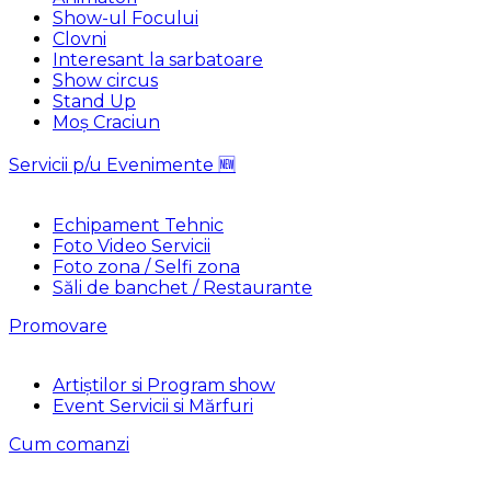
Show-ul Focului
Clovni
Interesant la sarbatoare
Show circus
Stand Up
Moș Craciun
Servicii p/u Evenimente 🆕
Echipament Tehnic
Foto Video Servicii
Foto zona / Selfi zona
Săli de banchet / Restaurante
Promovare
Artiștilor si Program show
Event Servicii si Mărfuri
Cum comanzi