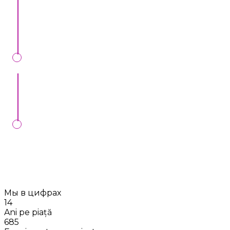
aducem toate detaliile despre preț și alte condiții
specifice.
Semnăm contract de bronare, la noi în oficiu sau
online.
Vom controla executarea comenzii Dvs. în ziua
stabilită, dacă întocmim contractul cu Dvs.
Мы в цифрах
14
Ani pe piață
685