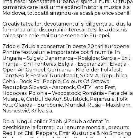
întâlnesc intensitatea urbană și spiritul rural. O trupă
șarmantă care lasă urme adânci în istoria muzicală a
Moldovei, totodată simțindu-se acasă pe orice scenă.
Creativitatea lor, devotamentul și diligența au dus la
formarea unei discografii interesante și le-a deschis
calea spre cele mai bune scene ale Europei.
Zdob și Zdub a concertat în peste 20 țări europene.
Printre festivalurile importante pot fi numite: în
Ungaria – Sziget;
Danemarca – Roskilde; Serbia – Exit;
Franța – Sin Fronteras; Belgia - Esperanzah!; Elveția -
Open Air Gampel; Germania - Krefelder Folkfest,
Tanz&Folk Festival Rudolstadt, S.O.M.A.; Republica
Cehă - Rock For People, Colours Of Ostrava;
Republica Slovacă - Aerorock, OKEY Leto Fest,
Hodocvas; Polonia – Woodstock; România - Fete de la
Musique, Cerbul de Aur, Stufstock, Peninsula, Folk
You; Olanda – EuroSonic, Mundial; Rusia – Maxidrom,
Nashestvie, Krilya ș.a.
De-a lungul anilor Zdob și Zdub a cântat în
deschidere la formații cu renume mondial, precum:
Red Hot Chili Peppers, Emir Kusturica & No Smoking