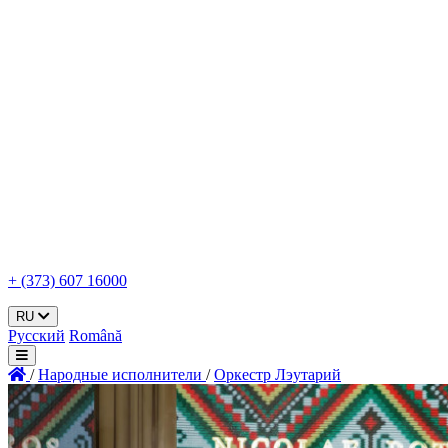
+ (373) 607 16000
RU
Русский
Română
/
Народные исполнители
/
Оркестр Лэутарий