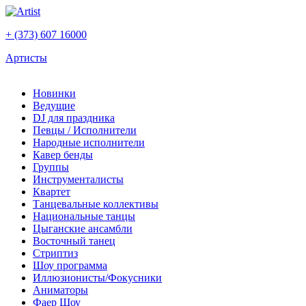
+ (373) 607 16000
Артисты
Новинки
Ведущие
DJ для праздника
Певцы / Исполнители
Народные исполнители
Кавер бенды
Группы
Инструменталисты
Квартет
Танцевальные коллективы
Национальные танцы
Цыганские ансамбли
Восточный танец
Стриптиз
Шоу программа
Иллюзионисты/Фокусники
Аниматоры
Фаер Шоу