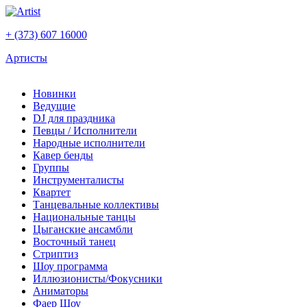
+ (373) 607 16000
Артисты
Новинки
Ведущие
DJ для праздника
Певцы / Исполнители
Народные исполнители
Кавер бенды
Группы
Инструменталисты
Квартет
Танцевальные коллективы
Национальные танцы
Цыганские ансамбли
Восточный танец
Стриптиз
Шоу программа
Иллюзионисты/Фокусники
Аниматоры
Фаер Шоу