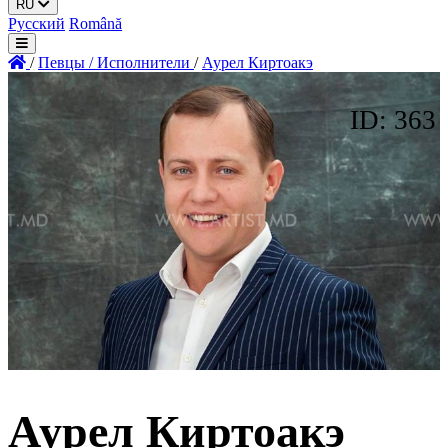
RU
Русский
Română
/
Певцы / Исполнители
/
Аурел Киртоакэ
ID: 363
Аурел Киртоакэ