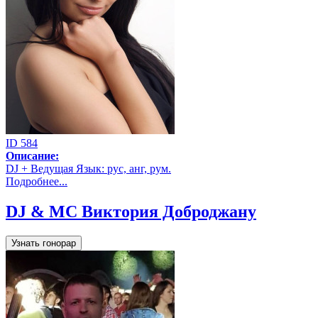
ID 584
Описание:
DJ + Ведущая Язык: рус, анг, рум.
Подробнее...
DJ & MC Виктория Доброджану
Узнать гонорар