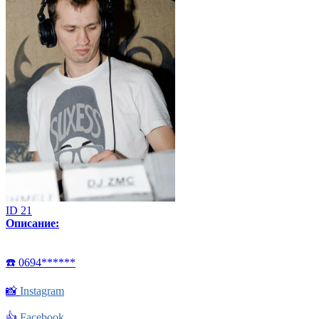
ID 21
Описание:
☎️ 0694******
📸
Instagram
👍
Facebook