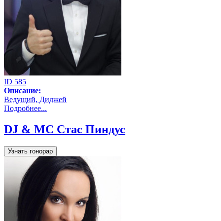
ID 585
Описание:
Ведущий, Диджей
Подробнее...
DJ & MC Стас Пиндус
Узнать гонорар