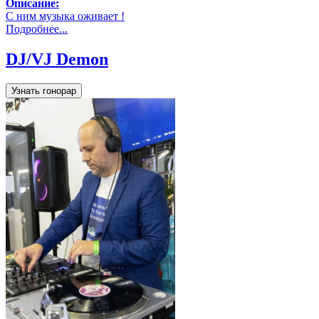
Описание:
С ним музыка оживает !
Подробнее...
DJ/VJ Demon
Узнать гонорар