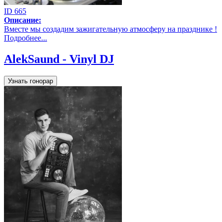
ID 665
Описание:
Вместе мы создадим зажигательную атмосферу на празднике !
Подробнее...
AlekSaund - Vinyl DJ
Узнать гонорар