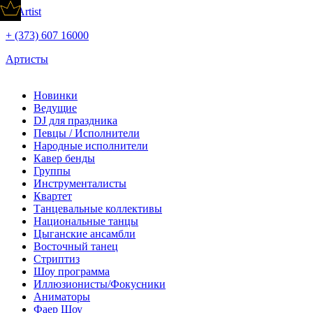
+ (373) 607 16000
Артисты
Новинки
Ведущие
DJ для праздника
Певцы / Исполнители
Народные исполнители
Кавер бенды
Группы
Инструменталисты
Квартет
Танцевальные коллективы
Национальные танцы
Цыганские ансамбли
Восточный танец
Стриптиз
Шоу программа
Иллюзионисты/Фокусники
Аниматоры
Фаер Шоу