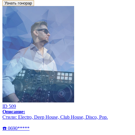
Узнать гонорар
ID 509
Описание:
Стили: Electro, Deep House, Club House, Disco, Pop.
☎️ 0690*****