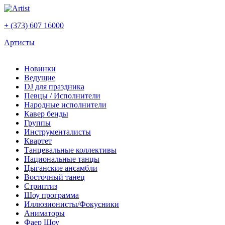
+ (373) 607 16000
Артисты
Новинки
Ведущие
DJ для праздника
Певцы / Исполнители
Народные исполнители
Кавер бенды
Группы
Инструменталисты
Квартет
Танцевальные коллективы
Национальные танцы
Цыганские ансамбли
Восточный танец
Стриптиз
Шоу программа
Иллюзионисты/Фокусники
Аниматоры
Фаер Шоу