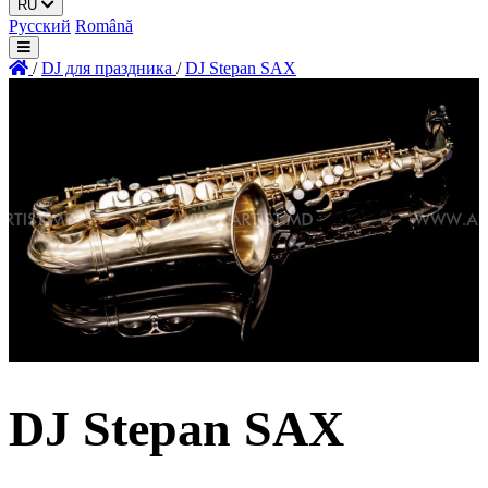
RU
Русский
Română
/
DJ для праздника
/
DJ Stepan SAX
ID: 756
DJ Stepan SAX