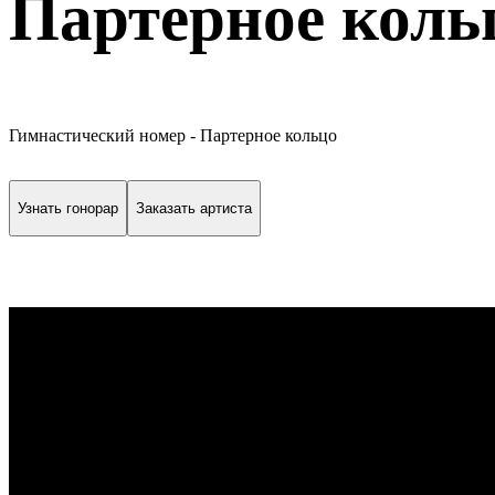
Партерное коль
Гимнастический номер - Партерное кольцо
Узнать гонорар
Заказать артиста