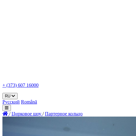
+ (373) 607 16000
RU
Русский
Română
/
Цирковое шоу
/
Партерное кольцо