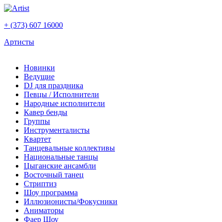
+ (373) 607 16000
Артисты
Новинки
Ведущие
DJ для праздника
Певцы / Исполнители
Народные исполнители
Кавер бенды
Группы
Инструменталисты
Квартет
Танцевальные коллективы
Национальные танцы
Цыганские ансамбли
Восточный танец
Стриптиз
Шоу программа
Иллюзионисты/Фокусники
Аниматоры
Фаер Шоу