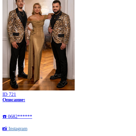
ID 721
Описание:
☎️ 0682******
📸
Instagram