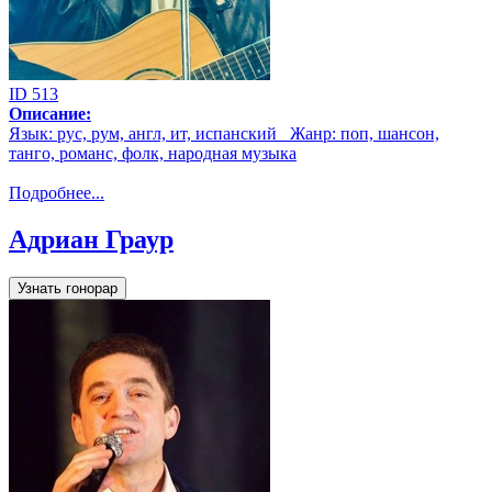
ID 513
Описание:
Язык: рус, рум, англ, ит, испанский Жанр: поп, шансон,
танго, романс, фолк, народная музыка
Подробнее...
Адриан Граур
Узнать гонорар