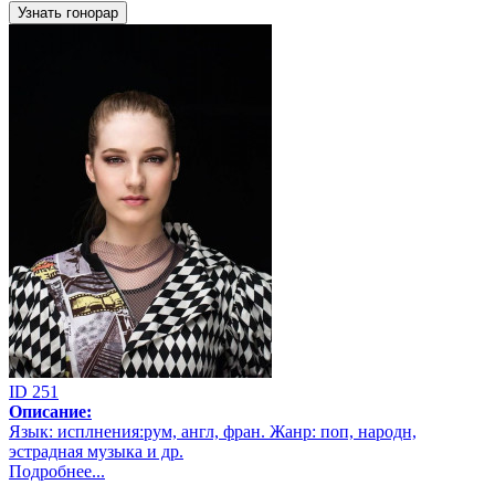
Узнать гонорар
ID 251
Описание:
Язык: исплнения:рум, англ, фран. Жанр: поп, народн,
эстрадная музыка и др.
Подробнее...