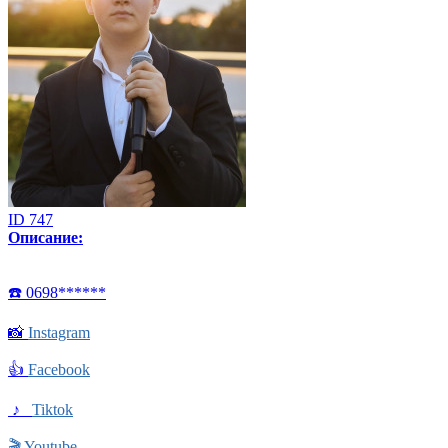
ID 747
Описание:
☎️ 0698******
📸
Instagram
👍
Facebook
♪
Tiktok
🎬
Youtube