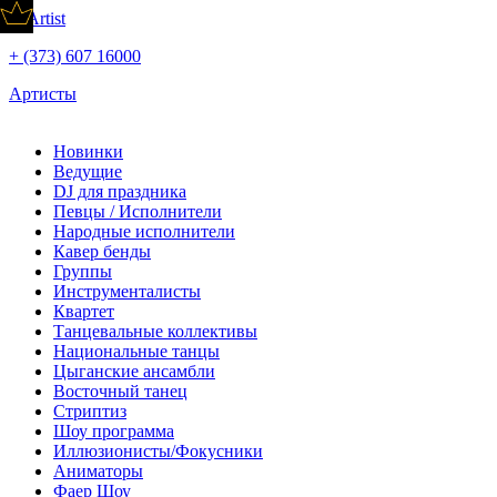
+ (373) 607 16000
Артисты
Новинки
Ведущие
DJ для праздника
Певцы / Исполнители
Народные исполнители
Кавер бенды
Группы
Инструменталисты
Квартет
Танцевальные коллективы
Национальные танцы
Цыганские ансамбли
Восточный танец
Стриптиз
Шоу программа
Иллюзионисты/Фокусники
Аниматоры
Фаер Шоу