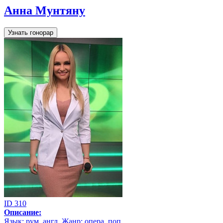
Анна Мунтяну
Узнать гонорар
ID 310
Описание:
Язык: рум, англ. Жанр: опера, поп.