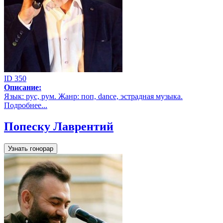
ID 350
Описание:
Язык: рус, рум. Жанр: поп, dance, эстрадная музыка.
Подробнее...
Попеску Лаврентий
Узнать гонорар