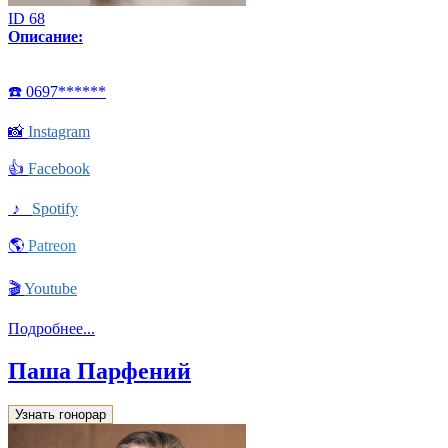
ID 68
Описание:
☎️ 0697******
📸
Instagram
👍
Facebook
♪
Spotify
🌎
Patreon
🎬
Youtube
Подробнее...
Паша Парфений
Узнать гонорар