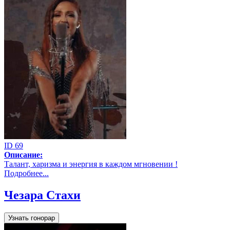
ID 69
Описание:
Талант, харизма и энергия в каждом мгновении !
Подробнее...
Чезара Стахи
Узнать гонорар