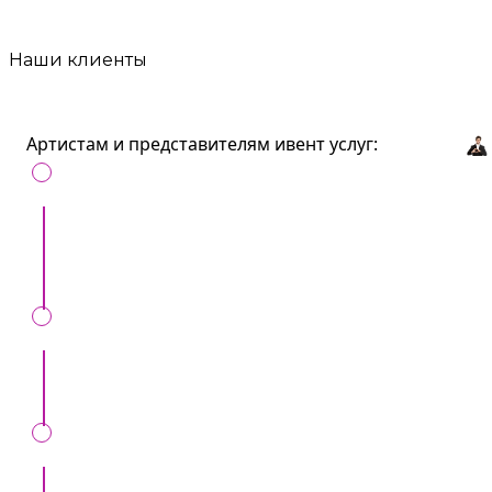
Наши клиенты
Артистам и представителям ивент услуг:
Получайте больше клиентов продвигаясь на
Artist.md
Выделяйтесь среди ваших коллег
Будьте на виду у организаторов инвентов