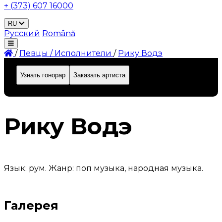
+ (373) 607 16000
RU
Русский
Română
/
Певцы / Исполнители
/
Рику Водэ
Узнать гонорар
Заказать артиста
ID: 326
Рику Водэ
Язык: рум. Жанр: поп музыка, народная музыка.
Галерея