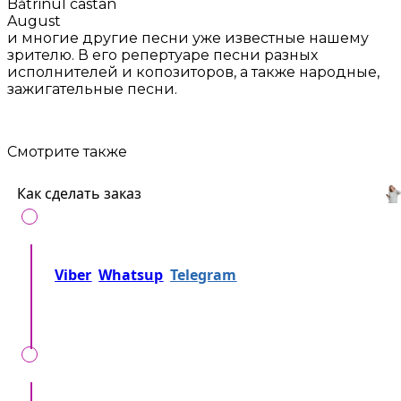
Bătrinul castan
August
и многие другие песни уже известные нашему
зрителю. В его репертуаре песни разных
исполнителей и копозиторов, а также народные,
зажигательные песни.
Смотрите также
Как сделать заказ
Позвоните нам на
+37360716000
либо напишите
Viber
Whatsup
Telegram
либо... Просто
отправьте заявку!
Мы вместе уточняем, детали, локацию, время,