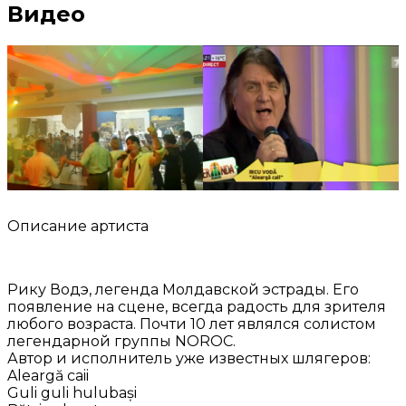
Видео
Описание артиста
Рику Водэ, легенда Молдавской эстрады. Eго
появление на сцене, всегда радость для зрителя
любого возраста. Почти 10 лет являлся солистом
легендарной группы NOROC.
Автор и исполнитель уже известных шлягеров:
Aleargă caii
Guli guli hulubași