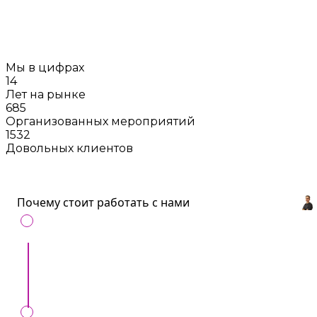
заказа в установленный день, в случае
заключения контракта с нами
Мы в цифрах
14
Лет на рынке
685
Организованных мероприятий
1532
Довольных клиентов
Почему стоит работать с нами
С нами удобно
: Все артисты и услуги для
ивентов в одном месте.