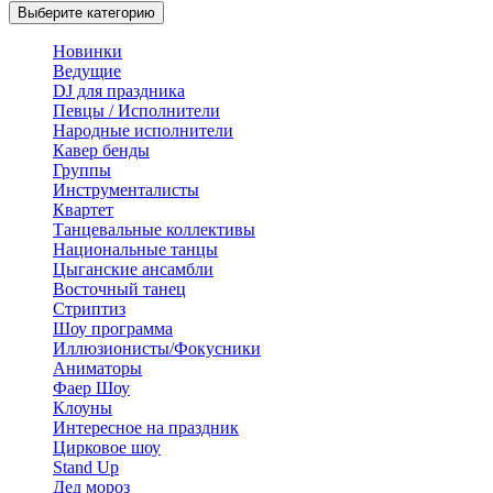
Выберите категорию
Новинки
Ведущие
DJ для праздника
Певцы / Исполнители
Народные исполнители
Кавер бенды
Группы
Инструменталисты
Квартет
Танцевальные коллективы
Национальные танцы
Цыганские ансамбли
Восточный танец
Стриптиз
Шоу программа
Иллюзионисты/Фокусники
Аниматоры
Фаер Шоу
Клоуны
Интересное на праздник
Цирковое шоу
Stand Up
Дед мороз