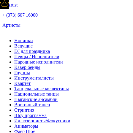
+ (373) 607 16000
Артисты
Новинки
Ведущие
DJ для праздника
Певцы / Исполнители
Народные исполнители
Кавер бенды
Группы
Инструменталисты
Квартет
Танцевальные коллективы
Национальные танцы
Цыганские ансамбли
Восточный танец
Стриптиз
Шоу программа
Иллюзионисты/Фокусники
Аниматоры
Фаер Шоу