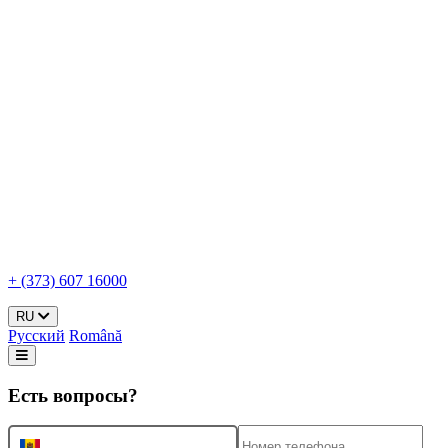
+ (373) 607 16000
RU
Русский
Română
Есть вопросы?
+373