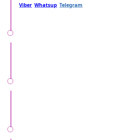
Viber
Whatsup
Telegram
либо... Просто
отправьте заявку!
УТОЧНЕНИЕ
Мы вместе уточняем, детали, локацию, время,
формат мероприятия, ваши особенные
пожелания.
ПРОВЕРКА
Мы проверим ваш запрос, перезвоним вам,
предоставив точные данные о расценках и
прочих условиях.
КОНТРАКТ