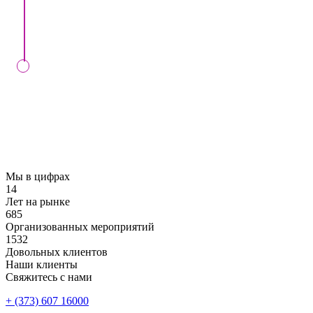
Мы вместе подпишем контракт в нашем офисе
либо онлайн.
КОНТРОЛЬ
Мы проконтролируем выполнение вашего
заказа в установленный день, в случае
заключения контракта с нами
Мы в цифрах
14
Лет на рынке
685
Организованных мероприятий
1532
Довольных клиентов
Наши клиенты
Свяжитесь с нами
+ (373) 607 16000