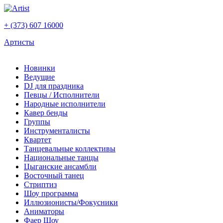
+ (373) 607 16000
Артисты
Новинки
Ведущие
DJ для праздника
Певцы / Исполнители
Народные исполнители
Кавер бенды
Группы
Инструменталисты
Квартет
Танцевальные коллективы
Национальные танцы
Цыганские ансамбли
Восточный танец
Стриптиз
Шоу программа
Иллюзионисты/Фокусники
Аниматоры
Фаер Шоу