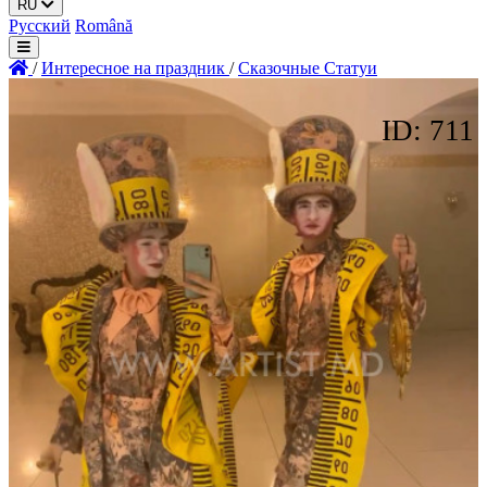
RU
Русский
Română
/
Интересное на праздник
/
Сказочные Статуи
ID: 711