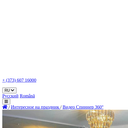
+ (373) 607 16000
RU
Русский
Română
/
Интересное на праздник
/
Видео Спиннер 360°