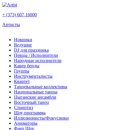
+ (373) 607 16000
Артисты
Новинки
Ведущие
DJ для праздника
Певцы / Исполнители
Народные исполнители
Кавер бенды
Группы
Инструменталисты
Квартет
Танцевальные коллективы
Национальные танцы
Цыганские ансамбли
Восточный танец
Стриптиз
Шоу программа
Иллюзионисты/Фокусники
Аниматоры
Фаер Шоу