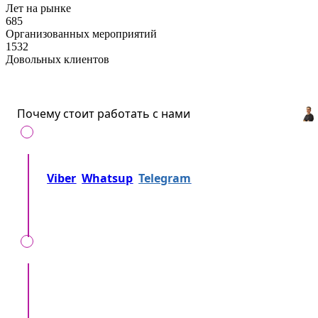
Лет на рынке
685
Организованных мероприятий
1532
Довольных клиентов
Почему стоит работать с нами
Позвоните нам на
+37360716000
либо напишите
Viber
Whatsup
Telegram
либо... Просто
отправьте заявку!
Мы вместе уточняем, детали, локацию, время,
формат мероприятия, ваши особенные
пожелания.