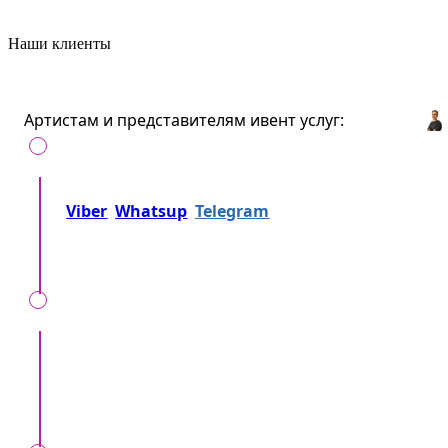
Наши клиенты
Артистам и представителям ивент услуг:
Позвоните нам на
+37360716000
либо напишите
Viber
Whatsup
Telegram
либо... Просто
отправьте заявку!
Мы вместе уточняем, детали, локацию, время,
формат мероприятия, ваши особенные
пожелания.