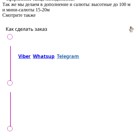
Так же мы делаем в дополнение и салюты: высотные до 100 м
и мини-салюты 15-20м
Смотрите также
Как сделать заказ
Позвоните нам на
+37360716000
либо напишите
Viber
Whatsup
Telegram
либо... Просто
отправьте заявку!
Мы вместе уточняем, детали, локацию, время,
формат мероприятия, ваши особенные
пожелания.