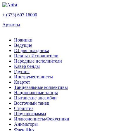
+ (373) 607 16000
Артисты
Новинки
Ведущие
DJ для праздника
Певцы / Исполнители
Народные исполнители
Кавер бенды
Группы
Инструменталисты
Квартет
Танцевальные коллективы
Национальные танцы
Цыганские ансамбли
Восточный танец
Стриптиз
Шоу программа
Иллюзионисты/Фокусники
Аниматоры
Фаер Шоу