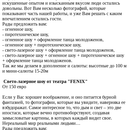
искушенные опытом и изысканным вкусом люди остались
довольны. Вот Вам несколько фотографий, которые
показывают часть нашей работы, и уже Вам решать с каким
впечатлением остались гости.
Рады предложить вам:
- огненное шоу,
- пиротехническое шоу,
- огненное шоу + оформление танца молодоженов,
- огненное шоу + пиротехническое шоу,
- свето-лазерное шоу + оформление танца молодоженов,
- свето-лазерное шоу + огненное шоу + пиротехническое шоу
+ оформление танца молодоженов.
Так же мы делаем в дополнение и салюты: высотные до 100 м
и мини-салюты 15-20м
Свето-лазерное шоу от театра "FENIX"
От 150 евро
Если у Вас хорошее воображение, и оно питается бурной
фантазией, то фотографии, которые вы увидите, наверняка ее
взбудоражат. Самое интересное то, что дым и свет – это две
ипостаси, которые вечно противоборствуют, создавая
замысловатые картины, в которых каждый видит свое.
Нереальный мир реальными людьми…
Рады предложить вам: