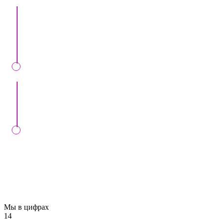
Мы проверим ваш запрос, перезвоним вам,
предоставив точные данные о расценках и
прочих условиях.
Мы вместе подпишем контракт в нашем офисе
либо онлайн.
Мы проконтролируем выполнение вашего
заказа в установленный день, в случае
заключения контракта с нами
Мы в цифрах
14