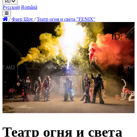
RU
Русский
Română
/
Фаер Шоу
/
Театр огня и света "FENIX"
ID: 72
Театр огня и света