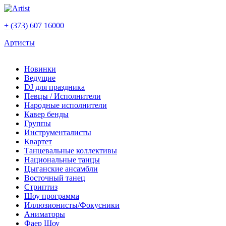
+ (373) 607 16000
Артисты
Новинки
Ведущие
DJ для праздника
Певцы / Исполнители
Народные исполнители
Кавер бенды
Группы
Инструменталисты
Квартет
Танцевальные коллективы
Национальные танцы
Цыганские ансамбли
Восточный танец
Стриптиз
Шоу программа
Иллюзионисты/Фокусники
Аниматоры
Фаер Шоу