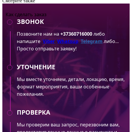
Смотрите также
Как сделать заказ
ЗВОНОК
Позвоните нам на
+37360716000
либо
напишите
Viber
Whatsup
Telegram
либо...
Просто отправьте заявку!
УТОЧНЕНИЕ
Мы вместе уточняем, детали, локацию, время,
формат мероприятия, ваши особенные
пожелания.
ПРОВЕРКА
Мы проверим ваш запрос, перезвоним вам,
предоставив точные данные о расценках и