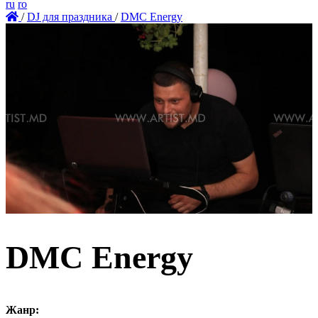
ru
ro
/
DJ для праздника
/
DMC Energy
ID: 635
DMC Energy
Жанр: