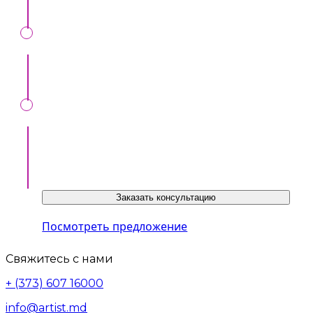
Будьте на виду у организаторов инвентов
Ознакомиться с предложением можно по
ссылке ниже или у нашего консультанта:
Заказать консультацию
Посмотреть предложение
Свяжитесь с нами
+ (373) 607 16000
info@artist.md