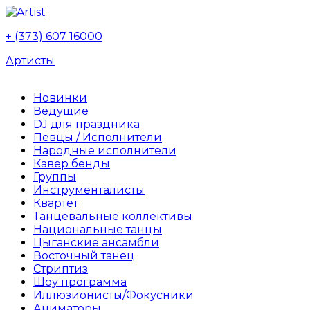
+ (373) 607 16000
Артисты
Новинки
Ведущие
DJ для праздника
Певцы / Исполнители
Народные исполнители
Кавер бенды
Группы
Инструменталисты
Квартет
Танцевальные коллективы
Национальные танцы
Цыганские ансамбли
Восточный танец
Стриптиз
Шоу программа
Иллюзионисты/Фокусники
Аниматоры