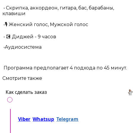
• Скрипка, аккордеон, гитара, бас, барабаны,
клавиши
•🎙 Женский голос, Мужской голос
• 💽 Диджей - 9 часов
•Аудиосистема
Программа предполагает 4 подхода по 45 минут.
Смотрите также
Как сделать заказ
Позвоните нам на
+37360716000
либо напишите
Viber
Whatsup
Telegram
либо... Просто
отправьте заявку!