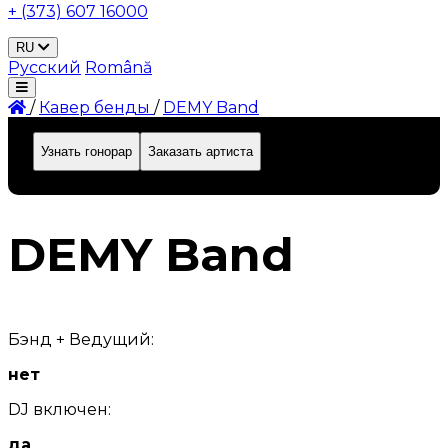
+ (373) 607 16000
RU
Русский
Română
/
Кавер бенды
/
DEMY Band
Узнать гонорар
Заказать артиста
ID: 648
DEMY Band
Бэнд + Ведущий:
нет
DJ включен:
да