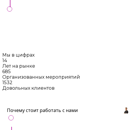
Мы проконтролируем выполнение вашего
заказа в установленный день, в случае
заключения контракта с нами
Мы в цифрах
14
Лет на рынке
685
Организованных мероприятий
1532
Довольных клиентов
Почему стоит работать с нами
С нами удобно
: Все артисты и услуги для