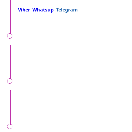
Позвоните нам на
+37360716000
либо напишите
Viber
Whatsup
Telegram
либо... Просто
отправьте заявку!
Мы вместе уточняем, детали, локацию, время,
формат мероприятия, ваши особенные
пожелания.
Мы проверим ваш запрос, перезвоним вам,
предоставив точные данные о расценках и
прочих условиях.