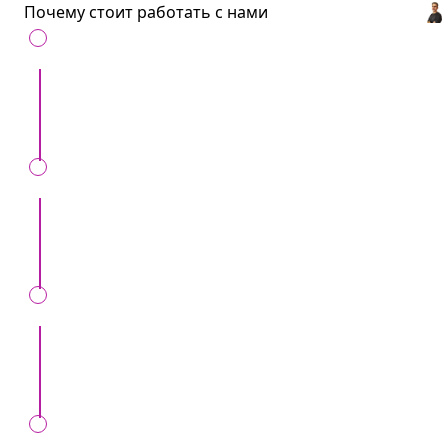
Почему стоит работать с нами
С нами удобно
: Все артисты и услуги для
ивентов в одном месте.
Сохраним ваше время
: Всего один звонок,
вместо десятков.
Мы вас обезопасим
: Только проверенные
артисты и рекомендации.