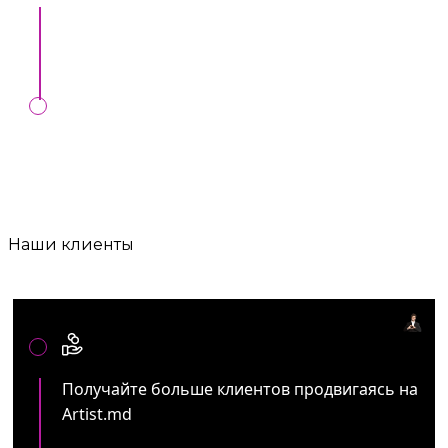
Все легально:
Официальный договор и
сопровождение до конца мероприятия..
Любые формы оплат:
Онлайн, MIA,
перечисление, наличные, банк. карта.
Наши клиенты
Артистам и представителям ивент услуг:
Получайте больше клиентов продвигаясь на
Artist.md