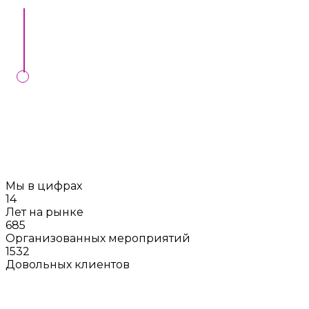
Мы вместе подпишем контракт в нашем офисе
либо онлайн.
Мы проконтролируем выполнение вашего
заказа в установленный день, в случае
заключения контракта с нами
Мы в цифрах
14
Лет на рынке
685
Организованных мероприятий
1532
Довольных клиентов