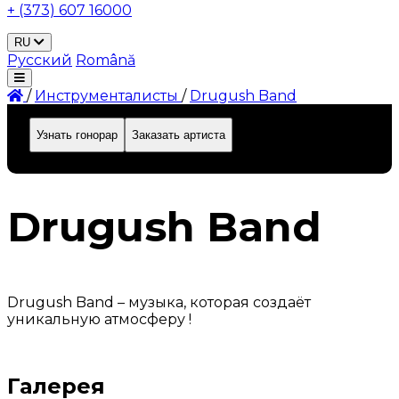
+ (373) 607 16000
RU
Русский
Română
/
Инструменталисты
/
Drugush Band
Узнать гонорар
Заказать артиста
ID: 688
Drugush Band
Drugush Band – музыка, которая создаёт
уникальную атмосферу !
Галерея