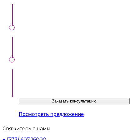
Выделяйтесь среди ваших коллег
Будьте на виду у организаторов инвентов
Ознакомиться с предложением можно по
ссылке ниже или у нашего консультанта:
Заказать консультацию
Посмотреть предложение
Свяжитесь с нами
+ (373) 607 16000