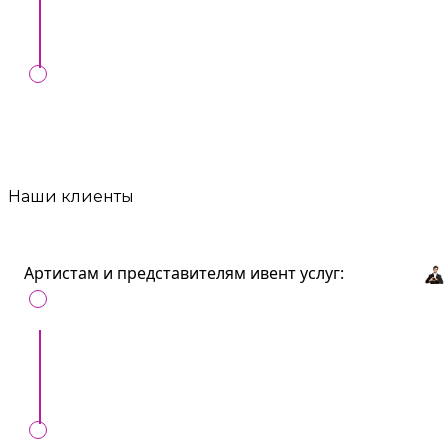
артисты и рекомендации.
Любые формы оплат:
Онлайн, MIA,
перечисление, наличные, банк. карта.
Наши клиенты
Артистам и представителям ивент услуг:
Получайте больше клиентов продвигаясь на
Artist.md