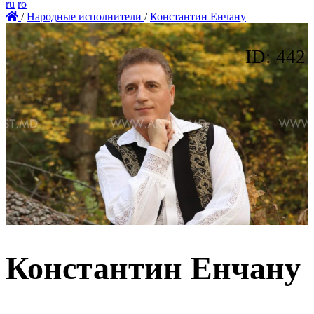
ru
ro
/
Народные исполнители
/
Константин Енчану
ID: 442
Константин Енчану